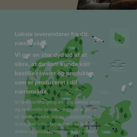
Lokale leverandører fra dit
nærområde
Vi gør en stor dyd ud af at
sikre, at du som kunde kan
bestille råvarer og produkter,
som er produceret i dit
nærområde.
Vi fører selvfølgelig en lang række store
og velkendte brands - men da vi gerne
vil støtte mindre, lokale producenter, har
vi indgået samarbejde med adskillige
avlere og producenter, som du måske