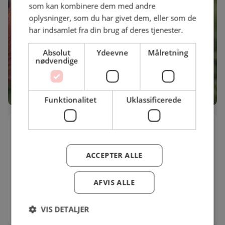
som kan kombinere dem med andre
oplysninger, som du har givet dem, eller som de
har indsamlet fra din brug af deres tjenester.
Absolut
Ydeevne
Målretning
nødvendige
Funktionalitet
Uklassificerede
Månsson x Bimi: grønt på nye måder
Sammen med Bimi slår Danmarks største
grøntsagsproducent, Månsson, dørene op til en dag
ACCEPTER ALLE
med fokus på Bimi-broccoli.
AFVIS ALLE
Dato
Adresse
17.08.2026
Grarupvej 15
VIS DETALJER
13:00 - 16:00
7330
Brande