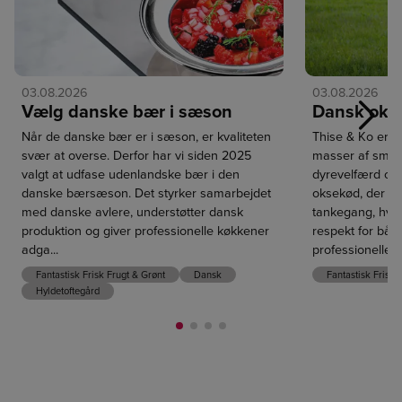
03.08.2026
03.08.2026
Vælg danske bær i sæson
Dansk oks
Næst
Når de danske bær er i sæson, er kvaliteten
Thise & Ko er 
svær at overse. Derfor har vi siden 2025
masser af smag
valgt at udfase udenlandske bær i den
dyrevelfærd og 
danske bærsæson. Det styrker samarbejdet
oksekød, der er
med danske avlere, understøtter dansk
tankegang, hvo
produktion og giver professionelle køkkener
respekt for både
adga...
professionelle k
Fantastisk Frisk Frugt & Grønt
Dansk
Fantastisk Frisk
Hyldetoftegård