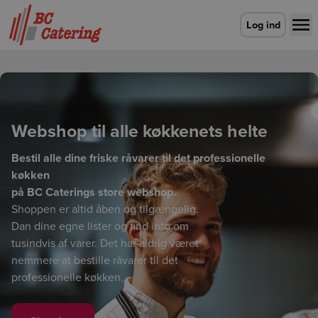
Gå til forsiden
Log ind
Webshop til alle køkkenets helte
Bestil alle dine friske råvarer til det professionelle
køkken
på BC Caterings store webshop.
Shoppen er altid åben og tilgængelig.
Dan dine egne lister og find info om
tusindvis af varer. Det har aldrig været
nemmere at bestille råvarer til det
professionelle køkken.