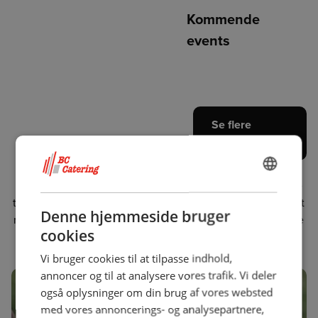
Kommende
events
Se flere
events
Vi organiserer i alt forskellige store fagmesser på tværs af
DANISH
Danmark, hvor et væld af leverandører deltager. Messerne
tiltrækker tusindvis af besøgende, der ønsker at opleve det
ENGLISH
Denne hjemmeside bruger
nyeste inden for foodservice-branchen. Du kan også møde
cookies
os på øvrige relevante fagmesser.
Vi bruger cookies til at tilpasse indhold,
annoncer og til at analysere vores trafik. Vi deler
også oplysninger om din brug af vores websted
med vores annoncerings- og analysepartnere,