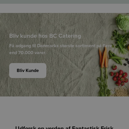
håber at kunne give dig et mere oplyst valg, når du handler
fødevarer.
Vi påtager os intet ansvar for de præsenterede data og den
efterfølgende anvendelse heraf.
Bliv kunde hos BC Catering
Få adgang til Danmarks største sortiment på flere
end 70.000 varer.
Bliv Kunde
Udforsk en verden af Fantastisk Frisk