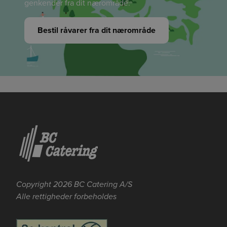
genkender fra dit nærområde.
Bestil råvarer fra dit nærområde
Se mere her om beregningerne og værdierne
Genindlæs siden
Genindlæs
Genindlæs
Copyright 2026 BC Catering A/S
Alle rettigheder forbeholdes