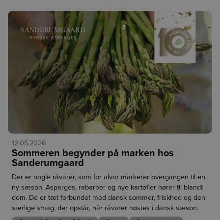
Smagen af den danske sæson
læst
er landet
Forrige
Husk, at du blot skal klikke på varenummeret for at komme
direkte til varen.
Den danske sæson er i fuld gang, og vi har fyldt hylderne 
med friske, smagfulde råvarer fra danske producenter og 
12.05.2026
nøje udvalgte samarbejdspartnere. Her finder du sæsonens 
Sommeren begynder på marken hos
bedste råvarer, som giver masser af muligheder for at skabe 
Sanderumgaard
velsmagende sommerretter med fokus på kvalitet, variation 
Der er nogle råvarer, som for alvor markerer overgangen til en
og gode danske smage.
ny sæson. Asparges, rabarber og nye kartofler hører til blandt
dem. De er tæt forbundet med dansk sommer, friskhed og den
Danske tunneljordbær (
Varenr. 283222
)
særlige smag, der opstår, når råvarer høstes i dansk sæson.
Søde, solmodne jordbær fra Hyldetoftegaard, dyrket i