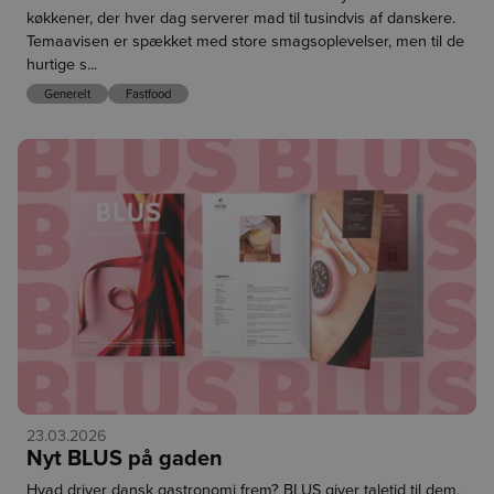
håndtering. Babymajsene har en mild, let sød smag og en
køkkener, der hver dag serverer mad til tusindvis af danskere.
sprød tekstur, hvilket gør dem til en alsidig råvare med
Temaavisen er spækket med store smagsoplevelser, men til de
mange anvendelsesmuligheder. De kan serveres både rå, let
hurtige s...
grillede og hurtigt stegte. Brug dem som et grønt element på
Generelt
Fastfood
tallerkenen, i asiatiske retter eller i mindre anretninger, hvor
råvaren får lov at stå i centrum.
Danske Pink Tomater (
Varenr. 388747
)
Pink' tomater af sorten Tatamaru Mucho er dyrket i danske
væksthuse og imponerer med deres smukke farve, saftige
konsistens og balancerede smag. Den behagelige sødme og
frugtighed gør dem oplagte i både kolde og varme retter.
Servér dem i friske salater, på sandwich eller lad dem spille
hovedrollen i en enkel tomatret, hvor råvaren virkelig
kommer til sin ret.
Danske Rainbow bladbeder (
Varenr. 387830
)
23.03.2026
De farverige danske 'Rainbow' bladbeder fra Mellem Marker
Nyt BLUS på gaden
byder på stængler i flotte nuancer af pink, rød, gul og orange
Hvad driver dansk gastronomi frem? BLUS giver taletid til dem,
kombineret med dybgrønne og lilla blade. Bladbeder minder