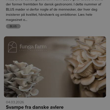
der former fremtiden for dansk gastronomi. I dette nummer af
om spinat, men har en mere fast struktur og en mild smag,
BLUS møder vi derfor nogle af de mennesker, der hver dag
og både blade og stilke kan anvendes. De passer perfekt i
insisterer på kvalitet, håndværk og ambitioner. Læs hele
lune retter, sauteringer og friske sommersalater, hvor de
magasinet o...
tilfører både smag, struktur og et flot farvespil.
BLUS
Rigtig god dag.
17.07.2026
Markér
Dansk højsæson – økologiske
som læst
fristelser til sommermenuen
Forrige
Husk, at du blot skal klikke på varenummeret for at komme
direkte til varen.
04.03.2026
Den danske højsæson er i fuld gang, og lageret bugner af 
Svampe fra danske avlere