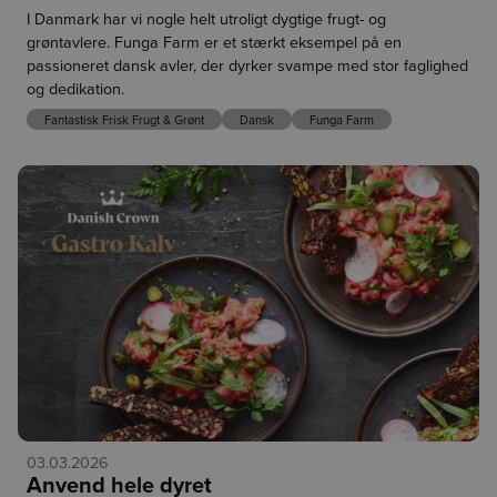
friske, økologiske råvarer fra danske producenter. Sæt 
I Danmark har vi nogle helt utroligt dygtige frugt- og
sæsonens smage på menuen, og lad dig inspirere af blåbær, 
grøntavlere. Funga Farm er et stærkt eksempel på en
glaskål og squash med masser af muligheder i både det 
passioneret dansk avler, der dyrker svampe med stor faglighed
søde og salte køkken.
og dedikation.
Fantastisk Frisk Frugt & Grønt
Dansk
Funga Farm
Økologiske danske blåbær – Halskenbjerg 
(
Varenr.
388894
)
De danske, økologiske blåbær dyrkes hos Halskenbjerg lige
uden for Sdr. Omme, hvor man siden 1988 har specialiseret
sig i store amerikanske blåbær. Bærrene er kendetegnet ved
deres flotte størrelse, klare frugtkød og friske smag. Brug
dem i desserter, salater, bagværk og marmelade eller som
en enkel, farverig topping.
Økologiske danske glaskål – Månsson 
(
Varenr. 224251
)
Glaskål, også kendt som knudekål, har en lysegrøn overflade 
og sprødt, hvidt kød. Den saftige konsistens og milde, let 
sødlige smag gør den nem at bruge i mange forskellige 
03.03.2026
retter. Servér den rå i salater, bag den i ovnen, tilsæt den til 
Anvend hele dyret
gryderetter eller brug den til syltning.