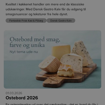
Kvalitet i køkkenet handler om mere end de klassiske
Økologiske danske squash – Hunsballe Grønt
(
Varenr. 
udskæringer. Med Dansk Gastro Kalv får du adgang til
smagsnuancer og teksturer fra hele dyret.
347728
)
De økologiske squash fra Hunsballe Grønt ved Skælskør 
Fantastisk Frisk Kød & Pålæg
Dansk Gastro Kalv
dyrkes i væksthus og er en ægte dansk sommerklassiker. 
De har en mild smag, et blødt bid og tager nemt smag fra 
krydderier og andre råvarer. Brug dem i squashkage, bagte 
salater, fransk squashtærte eller som lækkert, grillet tilbehør.
Rigtig god dag.
17.07.2026
Markér
Bær i lange baner – smagen af
som
dansk sommer er landet hos Cater
læst
Grønt
Forrige
01.03.2026
Ostebord 2026
En osteoplevelse ud over det sædvanlige - det er, hvad du får i