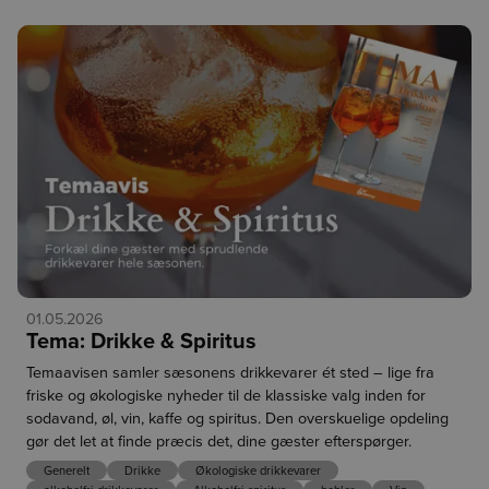
friskhed. Leveres i praktiske 10 kg sække til større
produktioner.
Rigtig god dag.
24.07.2026
Markér som
Fantastiske frilandsurter fra
læst
Grønholtgaard
Forrige
01.05.2026
Tema: Drikke & Spiritus
Husk, at du blot skal klikke på varenummeret for at komme
Temaavisen samler sæsonens drikkevarer ét sted – lige fra
direkte til varen.
friske og økologiske nyheder til de klassiske valg inden for
sodavand, øl, vin, kaffe og spiritus. Den overskuelige opdeling
De danske økologiske frilandsurter er i højsæson, og det er 
gør det let at finde præcis det, dine gæster efterspørger.
nu, du skal slå til. Urterne dyrkes på Glænø af Carsten og 
Neel fra Grønholtgaard, hvor gode dyrkningsforhold og stor 
Generelt
Drikke
Økologiske drikkevarer