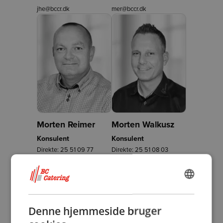
jhe@bccr.dk
mer@bccr.dk
Morten Reimer
Morten Walkusz
Konsulent
Konsulent
Direkte:
25 51 09 77
Direkte:
25 51 08 03
mre@bccr.dk
mwa@bccr.dk
DANISH
ENGLISH
Denne hjemmeside bruger