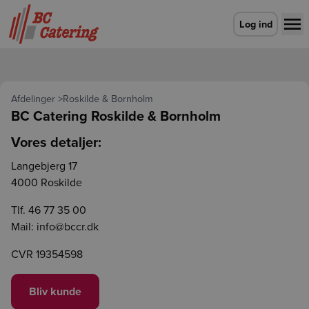
Gå til forsiden
Log ind
Afdelinger
>
Roskilde & Bornholm
BC Catering
Roskilde & Bornholm
Vores detaljer:
Langebjerg 17
4000 Roskilde
Tlf.
46 77 35 00
Mail:
info@bccr.dk
CVR 19354598
Bliv kunde