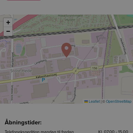
+
−
Leaflet
|
©
OpenStreetMap
Åbningstider:
Telefonekspedition mandag til fredag
Kl. 07.00 - 15.00