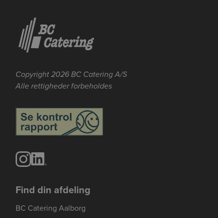
Copyright 2026 BC Catering A/S
Alle rettigheder forbeholdes
Se mere her om beregningerne og værdierne
Genindlæs siden
Genindlæs
Genindlæs
Find din afdeling
BC Catering Aalborg