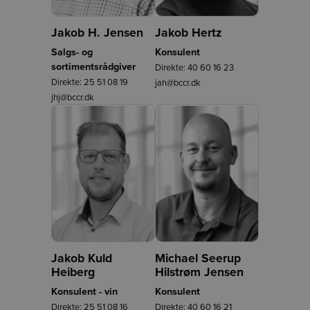
Jakob H. Jensen
Jakob Hertz
Salgs- og
Konsulent
sortimentsrådgiver
Direkte:
40 60 16 23
Direkte:
25 51 08 19
jah@bccr.dk
jhj@bccr.dk
Jakob Kuld
Michael Seerup
Heiberg
Hilstrøm Jensen
Konsulent - vin
Konsulent
Direkte:
25 51 08 16
Direkte:
40 60 16 21