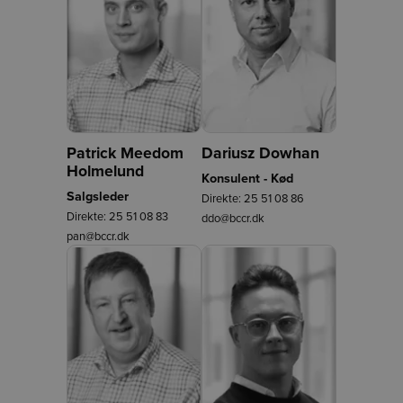
Patrick Meedom
Dariusz Dowhan
Holmelund
Konsulent - Kød
Salgsleder
Direkte:
25 51 08 86
Direkte:
25 51 08 83
ddo@bccr.dk
pan@bccr.dk