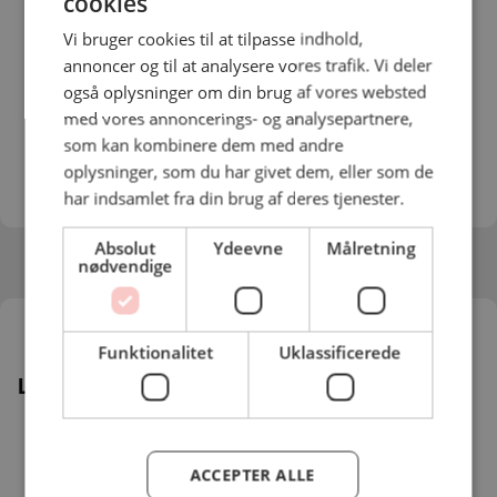
cookies
Vi bruger cookies til at tilpasse indhold,
annoncer og til at analysere vores trafik. Vi deler
også oplysninger om din brug af vores websted
Per Etbøl
med vores annoncerings- og analysepartnere,
som kan kombinere dem med andre
Konsulent
oplysninger, som du har givet dem, eller som de
Direkte:
40 70 09 92
har indsamlet fra din brug af deres tjenester.
pet@bccr.dk
Absolut
Ydeevne
Målretning
nødvendige
Funktionalitet
Uklassificerede
Ledige stillinger
For at se indholdet skal du afgive dit samtykke
til brugen af
marketing cookies
på vores
ACCEPTER ALLE
website.