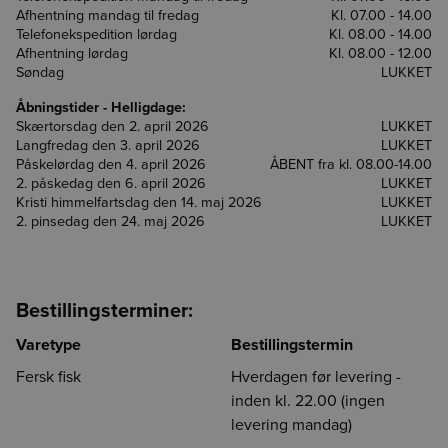
Afhentning mandag til fredag
Kl. 07.00 - 14.00
Telefonekspedition lørdag
Kl. 08.00 - 14.00
Afhentning lørdag
Kl. 08.00 - 12.00
Vælg leveringsdag
Der skete en fejl
Login udløbet
CO2e-beregner
Detaljevisning
Vælg leveringsdag
Enhed findes ikke
Vælg afdeling for at fortsætte
Søndag
LUKKET
Luk
Luk
Luk
Forrige
Næste
For at vise indholdet på siden skal du vælge en afdeling
Åbningstider - Helligdage:
Det er ikke længere muligt at lægge varen i kurven med
Din session er udløbet. Log ind igen for at fortsætte med at
Værdien angiver, hvor mange kilo CO2/kuldioxid, der er
Skærtorsdag den 2. april 2026
LUKKET
enheden null. Genindlæs siden for at fortsætte.
lægge dine varer i kurven.
udledt ved fremskaffelse af 1 kg. drænvægt af den
Langfredag den 3. april 2026
LUKKET
pågældende råvare.
BCA
BCK
BCS
Påskelørdag den 4. april 2026
ÅBENT fra kl. 08.00-14.00
Værdien er baseret på sparsomme datakilder på området
2. påskedag den 6. april 2026
LUKKET
Kristi himmelfartsdag den 14. maj 2026
LUKKET
og kan være unøjagtig. Vi håber løbende at kunne forbedre
HMR
BOR
CGO
2. pinsedag den 24. maj 2026
LUKKET
datakvaliteten. Det er et skridt i den rigtige retning og vi
håber at kunne give dig et mere oplyst valg, når du handler
fødevarer.
Vi påtager os intet ansvar for de præsenterede data og den
Bestillingsterminer:
efterfølgende anvendelse heraf.
Varetype
Bestillingstermin
Fersk fisk
Hverdagen før levering -
inden kl. 22.00 (ingen
levering mandag)