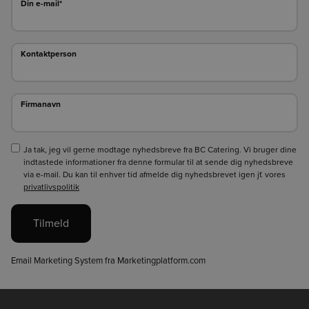
Din e-mail*
Kontaktperson
Kontaktperson
Firmanavn
Firmanavn
Ja tak, jeg vil gerne modtage nyhedsbreve fra BC Catering. Vi bruger dine
indtastede informationer fra denne formular til at sende dig nyhedsbreve
via e-mail. Du kan til enhver tid afmelde dig nyhedsbrevet igen jf. vores
privatlivspolitik
Tilmeld
Email Marketing System fra Marketingplatform.com