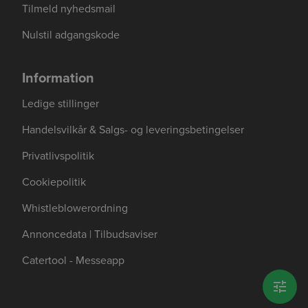
Tilmeld nyhedsmail
Nulstil adgangskode
Information
Ledige stillinger
Se mere her om beregningerne og værdierne
Genindlæs siden
Genindlæs
Genindlæs
Handelsvilkår & Salgs- og leveringsbetingelser
Privatlivspolitik
Cookiepolitik
Whistleblowerordning
Annoncedata | Tilbudsaviser
Catertool - Messeapp