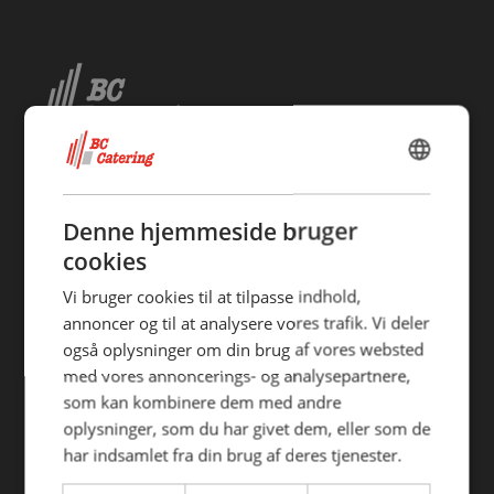
håber at kunne give dig et mere oplyst valg, når du handler
fødevarer.
Vi påtager os intet ansvar for de præsenterede data og den
efterfølgende anvendelse heraf.
DANISH
Copyright 2026 BC Catering A/S
ENGLISH
Alle rettigheder forbeholdes
Denne hjemmeside bruger
cookies
Vi bruger cookies til at tilpasse indhold,
annoncer og til at analysere vores trafik. Vi deler
også oplysninger om din brug af vores websted
med vores annoncerings- og analysepartnere,
som kan kombinere dem med andre
oplysninger, som du har givet dem, eller som de
Find din afdeling
har indsamlet fra din brug af deres tjenester.