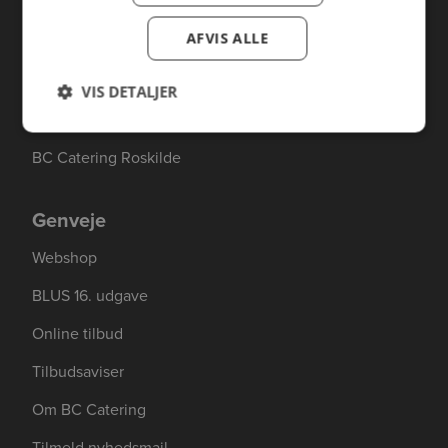
BC Catering
AFVIS ALLE
Skanderborg
BC Catering Kolding
VIS DETALJER
BC Catering Odense
BC Catering Roskilde
Genveje
Webshop
BLUS 16. udgave
Online tilbud
Tilbudsaviser
Om BC Catering
Tilmeld nyhedsmail