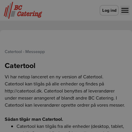
Gå til forsiden
Log ind
Catertool - Messeapp
Catertool
Vi har netop lanceret en ny version af Catertool.
Catertool kan tilgås på alle enheder og findes på
http://catertool.dk. Catertool benyttes af leverandører
under messer arrangeret af blandt andre BC Catering. I
Vælg leveringsdag
Der skete en fejl
Login udløbet
CO2e-beregner
Detaljevisning
Vælg leveringsdag
Enhed findes ikke
Vælg afdeling for at fortsætte
Luk
Luk
Luk
Catertool kan leverandører oprette ordrer på vores messer.
Forrige
Næste
For at vise indholdet på siden skal du vælge en afdeling
Det er ikke længere muligt at lægge varen i kurven med
Din session er udløbet. Log ind igen for at fortsætte med at
Værdien angiver, hvor mange kilo CO2/kuldioxid, der er
enheden null. Genindlæs siden for at fortsætte.
Sådan tilgår man Catertool.
lægge dine varer i kurven.
udledt ved fremskaffelse af 1 kg. drænvægt af den
Catertool kan tilgås fra alle enheder (desktop, tablet,
pågældende råvare.
BCA
BCK
BCS