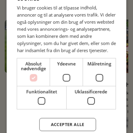
Se flere nyheder
Vi bruger cookies til at tilpasse indhold,
annoncer og til at analysere vores trafik. Vi deler
også oplysninger om din brug af vores websted
med vores annoncerings- og analysepartnere,
som kan kombinere dem med andre
oplysninger, som du har givet dem, eller som de
har indsamlet fra din brug af deres tjenester.
Absolut
Ydeevne
Målretning
nødvendige
03.08.2026
03.03.2026
Dansk oksekød med stor smag
Anvend hel
Næst
Funktionalitet
Uklassificerede
Thise & Ko er økologisk oksekød med
Kvalitet i køkk
masser af smag og omtanke for både
klassiske udsk
dyrevelfærd og miljø. Her får du dansk
Kalv får du adg
oksekød, der er skabt ud fra en cirkulær
teksturer fra hel
tankegang, hvor råvaren udnyttes med
Fantastisk Frisk
respekt for både dyret og den kvalitet,
ACCEPTER ALLE
Dansk Gastro Ka
professionelle køkkene...