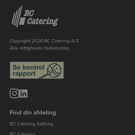
Copyright 2026 BC Catering A/S
Alle rettigheder forbeholdes
Se mere her om beregningerne og værdierne
Genindlæs siden
Genindlæs
Genindlæs
Find din afdeling
BC Catering Aalborg
BC Catering