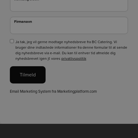
Firmanavn
Firmanavn
Ja tak, jeg vil gerne modtage nyhedsbreve fra BC Catering. Vi
bruger dine indtastede informationer fra denne formular til at sende
dig nyhedsbreve via e-mail. Du kan til enhver tid afmelde dig
nyhedsbrevet igen jf. vores
privatlivspolitik
Tilmeld
Email Marketing System fra Marketingplatform.com