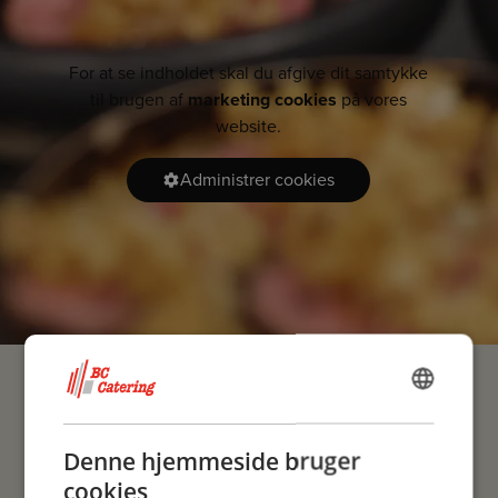
For at se indholdet skal du afgive dit samtykke
til brugen af
marketing cookies
på vores
website.
Administrer cookies
DANISH
ENGLISH
Denne hjemmeside bruger
Seneste nyheder & trends
cookies