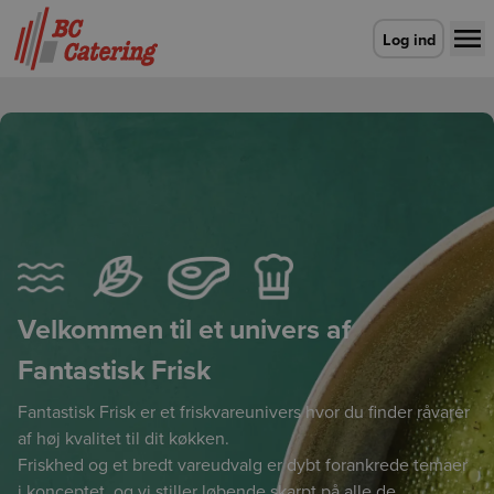
Gå til forsiden
Log ind
Velkommen til et univers af
Fantastisk Frisk
Fantastisk Frisk er et friskvareunivers hvor du finder råvarer
af høj kvalitet til dit køkken.
Friskhed og et bredt vareudvalg er dybt forankrede temaer
i konceptet, og vi stiller løbende skarpt på alle de