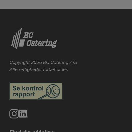
Copyright 2026 BC Catering A/S
Alle rettigheder forbeholdes
Se mere her om beregningerne og værdierne
Genindlæs siden
Genindlæs
Genindlæs