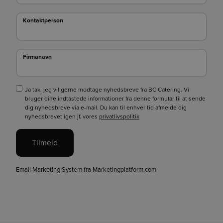
Kontaktperson
Kontaktperson
Firmanavn
Firmanavn
Ja tak, jeg vil gerne modtage nyhedsbreve fra BC Catering. Vi
bruger dine indtastede informationer fra denne formular til at sende
dig nyhedsbreve via e-mail. Du kan til enhver tid afmelde dig
nyhedsbrevet igen jf. vores
privatlivspolitik
Tilmeld
Email Marketing System fra Marketingplatform.com