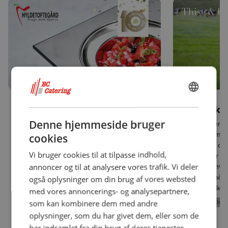
03.08.2026
03.08.2026
DANISH
Vælg danske bær i sæson
Dansk oks
ENGLISH
Næst
Denne hjemmeside bruger
Når de danske bær er i sæson, er kvaliteten
Thise & Ko er 
svær at overse. Derfor har vi siden 2025
masser af smag
cookies
valgt at udfase udenlandske bær i den
dyrevelfærd og 
Vi bruger cookies til at tilpasse indhold,
danske bærsæson. Det styrker samarbejdet
oksekød, der er
med danske avlere, understøtter dansk
tankegang, hvo
annoncer og til at analysere vores trafik. Vi deler
produktion og giver professionelle køkkener
respekt for både
også oplysninger om din brug af vores websted
adga...
professionelle k
med vores annoncerings- og analysepartnere,
Fantastisk Frisk Frugt & Grønt
Dansk
Fantastisk Frisk
som kan kombinere dem med andre
Hyldetoftegård
oplysninger, som du har givet dem, eller som de
har indsamlet fra din brug af deres tjenester.