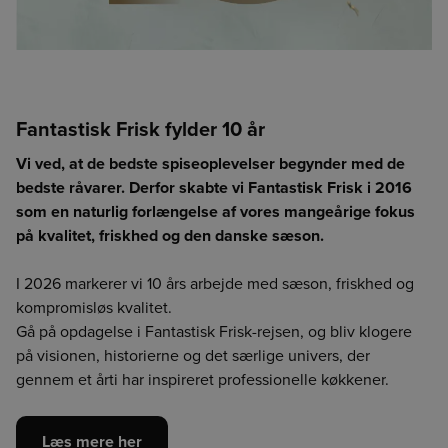
Fantastisk Frisk fylder 10 år
Vælg leveringsdag
Video med afskrift
Der skete en fejl
Login udløbet
CO2e-beregner
Detaljevisning
Vælg leveringsdag
Enhed findes ikke
Vælg afdeling for at fortsætte
Luk
Luk
Luk
Luk
Forrige
Næste
Vi ved, at de bedste spiseoplevelser begynder med de
For at vise indholdet på siden skal du vælge en afdeling
Det er ikke længere muligt at lægge varen i kurven med
bedste råvarer. Derfor skabte vi Fantastisk Frisk i 2016
Din session er udløbet. Log ind igen for at fortsætte med at
Værdien angiver, hvor mange kilo CO2/kuldioxid, der er
enheden null. Genindlæs siden for at fortsætte.
som en naturlig forlængelse af vores mangeårige fokus
lægge dine varer i kurven.
udledt ved fremskaffelse af 1 kg. drænvægt af den
på kvalitet, friskhed og den danske sæson.
pågældende råvare.
BCA
BCK
BCS
Værdien er baseret på sparsomme datakilder på området
og kan være unøjagtig. Vi håber løbende at kunne forbedre
I 2026 markerer vi 10 års arbejde med sæson, friskhed og
HMR
BOR
CGO
datakvaliteten. Det er et skridt i den rigtige retning og vi
kompromisløs kvalitet.
håber at kunne give dig et mere oplyst valg, når du handler
Gå på opdagelse i Fantastisk Frisk-rejsen, og bliv klogere
fødevarer.
på visionen, historierne og det særlige univers, der
Vi påtager os intet ansvar for de præsenterede data og den
gennem et årti har inspireret professionelle køkkener.
efterfølgende anvendelse heraf.
Læs mere her