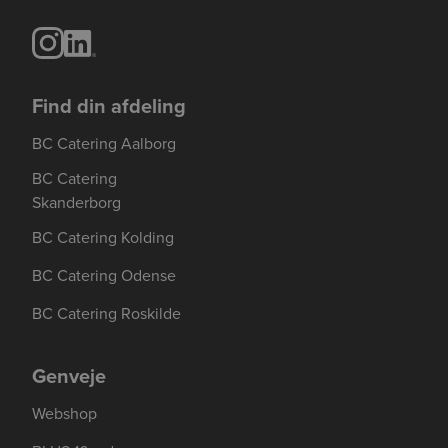
Find din afdeling
BC Catering Aalborg
BC Catering
Skanderborg
BC Catering Kolding
BC Catering Odense
BC Catering Roskilde
Genveje
Webshop
Se mere her om beregningerne og værdierne
Genindlæs siden
Genindlæs
Genindlæs