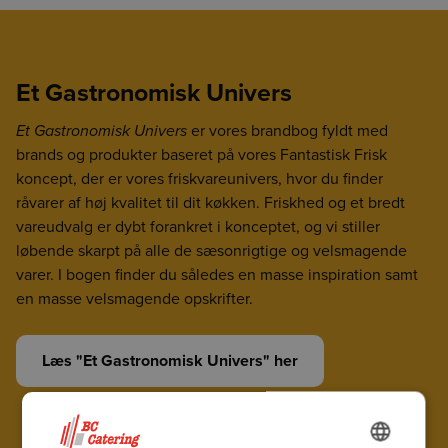
Et Gastronomisk Univers
Et Gastronomisk Univers
er vores brandbog fyldt med
brands og produkter baseret på vores Fantastisk Frisk
koncept, der er vores friskvareunivers, hvor du finder
råvarer af høj kvalitet til dit køkken. Friskhed og et bredt
vareudvalg er dybt forankret i konceptet, og vi stiller
løbende skarpt på alle de sæsonrigtige og velsmagende
varer. I bogen finder du således en masse inspiration samt
en masse velsmagende opskrifter.
Læs "Et Gastronomisk Univers" her