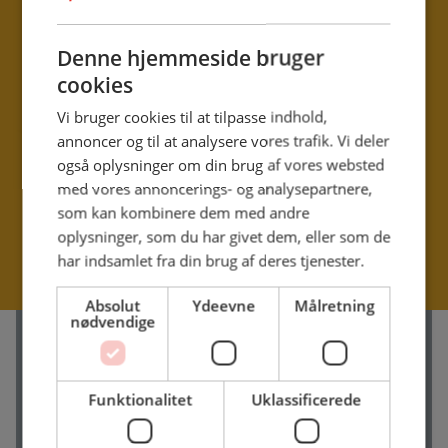
DANISH
ENGLISH
Denne hjemmeside bruger
cookies
Vi bruger cookies til at tilpasse indhold,
annoncer og til at analysere vores trafik. Vi deler
også oplysninger om din brug af vores websted
med vores annoncerings- og analysepartnere,
som kan kombinere dem med andre
oplysninger, som du har givet dem, eller som de
har indsamlet fra din brug af deres tjenester.
Absolut
Ydeevne
Målretning
nødvendige
Opskrifter til professionelle
Gå på opdagelse blandt over 4000 opskrifter skabt til
Funktionalitet
Uklassificerede
professionelle kokke — fra klassiske favoritter til
moderne kreationer. Uanset om du mangler idéer til