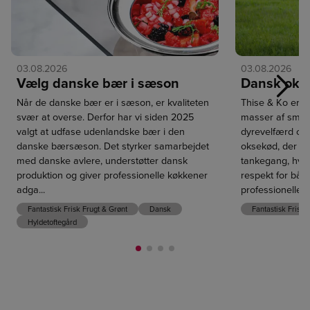
03.08.2026
03.08.2026
Vælg danske bær i sæson
Dansk oks
Næst
Når de danske bær er i sæson, er kvaliteten
Thise & Ko er 
svær at overse. Derfor har vi siden 2025
masser af smag
valgt at udfase udenlandske bær i den
dyrevelfærd og 
danske bærsæson. Det styrker samarbejdet
oksekød, der er
med danske avlere, understøtter dansk
tankegang, hvo
produktion og giver professionelle køkkener
respekt for både
adga...
professionelle k
Fantastisk Frisk Frugt & Grønt
Dansk
Fantastisk Frisk
Hyldetoftegård