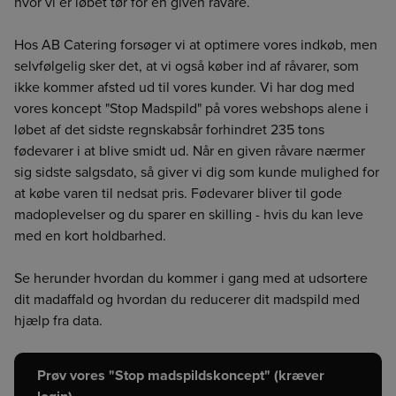
hvor vi er løbet tør for en given råvare.
Hos AB Catering forsøger vi at optimere vores indkøb, men
selvfølgelig sker det, at vi også køber ind af råvarer, som
ikke kommer afsted ud til vores kunder. Vi har dog med
vores koncept "Stop Madspild" på vores webshops alene i
løbet af det sidste regnskabsår forhindret 235 tons
fødevarer i at blive smidt ud. Når en given råvare nærmer
sig sidste salgsdato, så giver vi dig som kunde mulighed for
at købe varen til nedsat pris. Fødevarer bliver til gode
madoplevelser og du sparer en skilling - hvis du kan leve
med en kort holdbarhed.
Se herunder hvordan du kommer i gang med at udsortere
dit madaffald og hvordan du reducerer dit madspild med
hjælp fra data.
Prøv vores "Stop madspildskoncept" (kræver