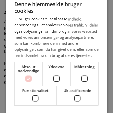
Denne hjemmeside bruger
cookies
Affaldssortering
Vi bruger cookies til at tilpasse indhold,
Affaldssortering kan være svært, når man har meget lidt
annoncer og til at analysere vores trafik. Vi deler
plads. Heldigvis er hele branchen optaget af at finde
også oplysninger om din brug af vores websted
løsninger, som både kan eliminere visse typer affald og fra
med vores annoncerings- og analysepartnere,
offentlig side har man søsat en række initiativer, som skal
som kan kombinere dem med andre
gøre det nemmere at sortere og håndtere affald i fødevare-
oplysninger, som du har givet dem, eller som de
branchen.
har indsamlet fra din brug af deres tjenester.
Herunder finder du både en generel guide til
Absolut
Ydeevne
Målretning
affaldssortering samt en illustreret guide om
nødvendige
affaldsfraktioner, som er de forskellige typer affald, der
genereres.
Funktionalitet
Uklassificerede