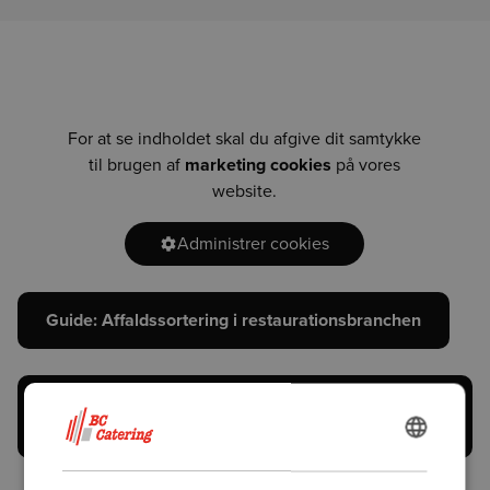
For at se indholdet skal du afgive dit samtykke
til brugen af
marketing cookies
på vores
website.
Administrer cookies
Guide: Affaldssortering i restaurationsbranchen
Illustreret guide til affaldsfraktioner
(sorteringsguide)
DANISH
ENGLISH