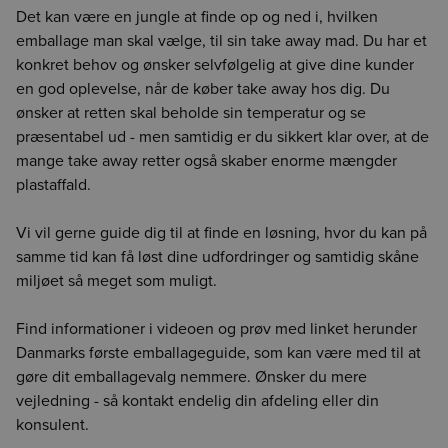
Det kan være en jungle at finde op og ned i, hvilken
emballage man skal vælge, til sin take away mad. Du har et
konkret behov og ønsker selvfølgelig at give dine kunder
Vælg leveringsdag
Video med afskrift
Video med afskrift
Video med afskrift
Der skete en fejl
Login udløbet
CO2e-beregner
Detaljevisning
Vælg leveringsdag
Enhed findes ikke
Vælg afdeling for at fortsætte
Luk
Luk
Luk
Luk
Luk
Luk
en god oplevelse, når de køber take away hos dig. Du
Forrige
Næste
For at vise indholdet på siden skal du vælge en afdeling
ønsker at retten skal beholde sin temperatur og se
Det er ikke længere muligt at lægge varen i kurven med
Din session er udløbet. Log ind igen for at fortsætte med at
Værdien angiver, hvor mange kilo CO2/kuldioxid, der er
præsentabel ud - men samtidig er du sikkert klar over, at de
enheden null. Genindlæs siden for at fortsætte.
lægge dine varer i kurven.
udledt ved fremskaffelse af 1 kg. drænvægt af den
mange take away retter også skaber enorme mængder
pågældende råvare.
BCA
BCK
BCS
plastaffald.
Værdien er baseret på sparsomme datakilder på området
og kan være unøjagtig. Vi håber løbende at kunne forbedre
HMR
BOR
CGO
Vi vil gerne guide dig til at finde en løsning, hvor du kan på
datakvaliteten. Det er et skridt i den rigtige retning og vi
samme tid kan få løst dine udfordringer og samtidig skåne
håber at kunne give dig et mere oplyst valg, når du handler
fødevarer.
miljøet så meget som muligt.
Vi påtager os intet ansvar for de præsenterede data og den
efterfølgende anvendelse heraf.
Find informationer i videoen og prøv med linket herunder
Danmarks første emballageguide, som kan være med til at
gøre dit emballagevalg nemmere. Ønsker du mere
vejledning - så kontakt endelig din afdeling eller din
konsulent.