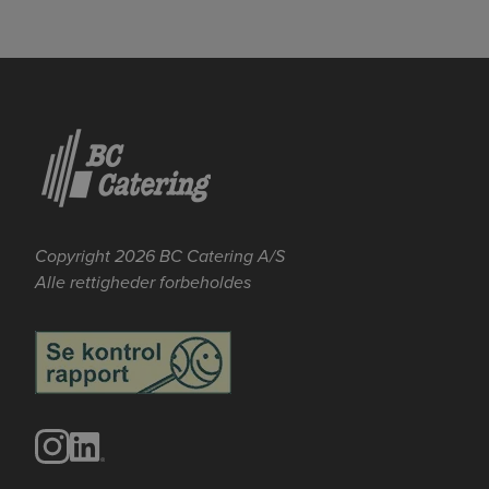
Copyright 2026 BC Catering A/S
Alle rettigheder forbeholdes
Se mere her om beregningerne og værdierne
Genindlæs siden
Genindlæs
Genindlæs