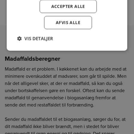
ACCEPTER ALLE
AFVIS ALLE
VIS DETALJER
Madaffaldsberegner
Madaffald er et problem. I køkkenet kan du arbejde med at
minimere overskuddet af madvarer, som går til spilde. Men
når det alligevel sker, at der er madaffald, så kan du også
under bortskaffelsen gøre en forskel. Oftest kan du sende
madaffald til genanvendelse i biogasanlæg fremfor at
sende det med restaffaldet til forbrænding.
Sender du madaffaldet til et biogasanlæg,
sørger du for, at
dit madaffald ikke bliver brændt, men i stedet for bliver
genanvendt til grøn energi og til gødning. Det sparer