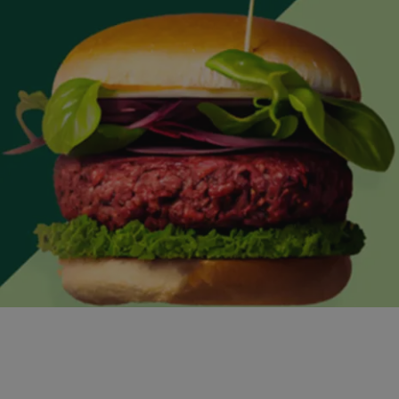
fødevarer.
Vi påtager os intet ansvar for de præsenterede data og den
efterfølgende anvendelse heraf.