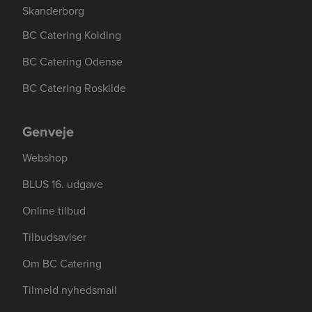
Skanderborg
BC Catering Kolding
BC Catering Odense
BC Catering Roskilde
Se mere her om beregningerne og værdierne
Genindlæs siden
Genindlæs
Genindlæs
Genveje
Webshop
BLUS 16. udgave
Online tilbud
Tilbudsaviser
Om BC Catering
Tilmeld nyhedsmail