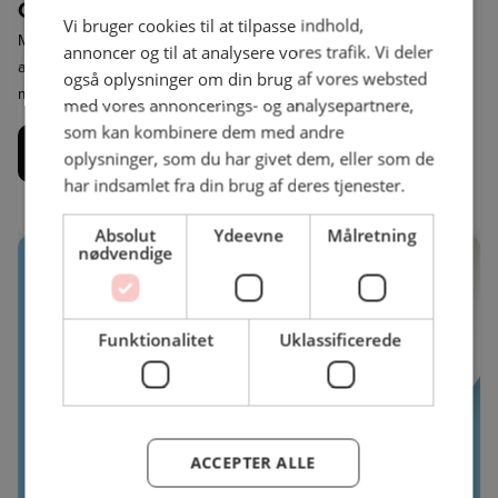
Guide til navngivning af retter
Vi bruger cookies til at tilpasse indhold,
Målet med materialet er at hjælpe dig som madprofessionel med
annoncer og til at analysere vores trafik. Vi deler
at navngive dine retter bedre – især når det gælder planterige
også oplysninger om din brug af vores websted
måltider.
med vores annoncerings- og analysepartnere,
som kan kombinere dem med andre
Download guide til navngivning af retter her
oplysninger, som du har givet dem, eller som de
har indsamlet fra din brug af deres tjenester.
Absolut
Ydeevne
Målretning
nødvendige
Funktionalitet
Uklassificerede
ACCEPTER ALLE