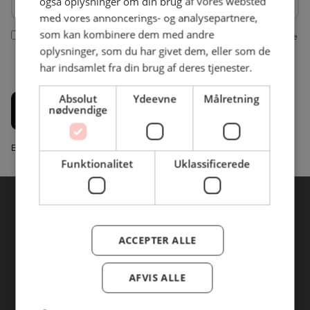
også oplysninger om din brug af vores websted
med vores annoncerings- og analysepartnere,
som kan kombinere dem med andre
Ja tak, jeg vil gerne modtage nyhedsbreve fra BC Catering. Vi bruger dine
indtastede informationer fra denne formular til at sende dig nyhedsbreve
oplysninger, som du har givet dem, eller som de
via e-mail. Du kan til enhver tid afmelde dig nyhedsbrevet igen jf. vores
har indsamlet fra din brug af deres tjenester.
privatlivspolitik
Absolut
Ydeevne
Målretning
nødvendige
Tilmeld
Email Marketing System fra Marketingplatform.com
Funktionalitet
Uklassificerede
ACCEPTER ALLE
AFVIS ALLE
Copyright 2026 BC Catering A/S