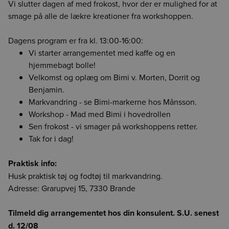
Vi slutter dagen af med frokost, hvor der er mulighed for at
Forrige
Næste
For at vise indholdet på siden skal du vælge en afdeling
smage på alle de lækre kreationer fra workshoppen.
Det er ikke længere muligt at lægge varen i kurven med
Din session er udløbet. Log ind igen for at fortsætte med at
Værdien angiver, hvor mange kilo CO2/kuldioxid, der er
enheden null. Genindlæs siden for at fortsætte.
lægge dine varer i kurven.
udledt ved fremskaffelse af 1 kg. drænvægt af den
Dagens program er fra kl. 13:00-16:00:
BCA
BCK
BCS
pågældende råvare.
Vi starter arrangementet med kaffe og en
Værdien er baseret på sparsomme datakilder på området
hjemmebagt bolle!
og kan være unøjagtig. Vi håber løbende at kunne forbedre
HMR
BOR
CGO
datakvaliteten. Det er et skridt i den rigtige retning og vi
Velkomst og oplæg om Bimi v. Morten, Dorrit og
håber at kunne give dig et mere oplyst valg, når du handler
Benjamin.
fødevarer.
Markvandring - se Bimi-markerne hos Månsson.
Vi påtager os intet ansvar for de præsenterede data og den
Workshop - Mad med Bimi i hovedrollen
efterfølgende anvendelse heraf.
Sen frokost - vi smager på workshoppens retter.
Tak for i dag!
Praktisk info:
Husk praktisk tøj og fodtøj til markvandring.
Adresse: Grarupvej 15, 7330 Brande
Tilmeld dig arrangementet hos din konsulent. S.U. senest
d. 12/08