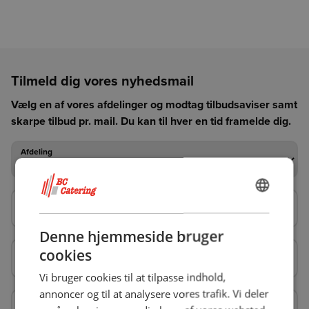
Tilmeld dig vores nyhedsmail
Vælg en af vores afdelinger og modtag tilbudsaviser samt
skarpe tilbud pr. mail. Du kan til hver en tid framelde dig.
Afdeling
Afdeling
Din e-mail*
Din e-mail*
DANISH
ENGLISH
Denne hjemmeside bruger
Kontaktperson
Kontaktperson
cookies
Vi bruger cookies til at tilpasse indhold,
annoncer og til at analysere vores trafik. Vi deler
Firmanavn
Firmanavn