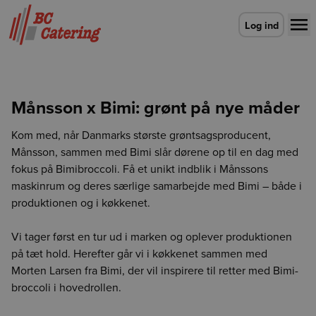
Gå til forsiden
Log ind
Månsson x Bimi: grønt på nye måder
Kom med, når Danmarks største grøntsagsproducent,
Månsson, sammen med Bimi slår dørene op til en dag med
fokus på Bimibroccoli. Få et unikt indblik i Månssons
maskinrum og deres særlige samarbejde med Bimi – både i
produktionen og i køkkenet.
Vi tager først en tur ud i marken og oplever produktionen
på tæt hold. Herefter går vi i køkkenet sammen med
Morten Larsen fra Bimi, der vil inspirere til retter med Bimi-
broccoli i hovedrollen.
Vælg leveringsdag
Der skete en fejl
Login udløbet
CO2e-beregner
Detaljevisning
Vælg leveringsdag
Enhed findes ikke
Vælg afdeling for at fortsætte
Luk
Luk
Luk