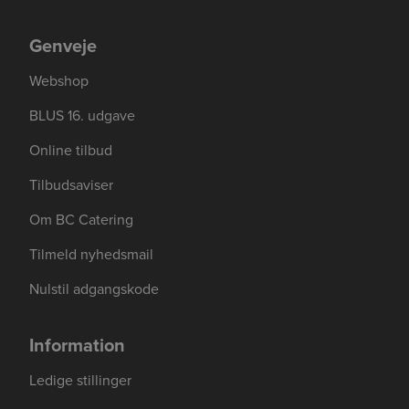
Genveje
Webshop
BLUS 16. udgave
Online tilbud
Tilbudsaviser
Om BC Catering
Se mere her om beregningerne og værdierne
Genindlæs siden
Genindlæs
Genindlæs
Tilmeld nyhedsmail
Nulstil adgangskode
Information
Ledige stillinger