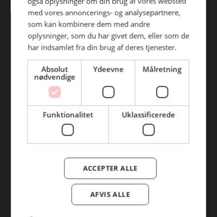
også oplysninger om din brug af vores websted
Alle rettigheder forbeholdes
med vores annoncerings- og analysepartnere,
som kan kombinere dem med andre
oplysninger, som du har givet dem, eller som de
har indsamlet fra din brug af deres tjenester.
Absolut
Ydeevne
Målretning
nødvendige
Find din afdeling
Funktionalitet
Uklassificerede
BC Catering Aalborg
BC Catering
Skanderborg
ACCEPTER ALLE
BC Catering Kolding
BC Catering Odense
AFVIS ALLE
BC Catering Roskilde