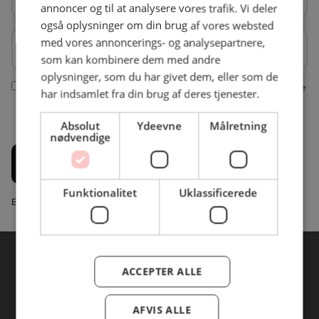
annoncer og til at analysere vores trafik. Vi deler
også oplysninger om din brug af vores websted
Firmanavn
Firmanavn
med vores annoncerings- og analysepartnere,
som kan kombinere dem med andre
oplysninger, som du har givet dem, eller som de
Ja tak, jeg vil gerne modtage nyhedsbreve fra BC Catering. Vi bruger dine
har indsamlet fra din brug af deres tjenester.
indtastede informationer fra denne formular til at sende dig nyhedsbreve
via e-mail. Du kan til enhver tid afmelde dig nyhedsbrevet igen jf. vores
Absolut
Ydeevne
Målretning
privatlivspolitik
nødvendige
Tilmeld
Funktionalitet
Uklassificerede
Email Marketing System fra Marketingplatform.com
ACCEPTER ALLE
AFVIS ALLE