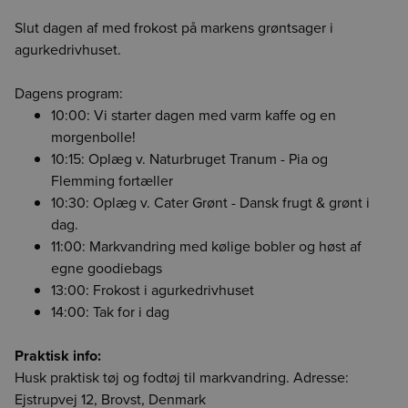
Vælg leveringsdag
Der skete en fejl
Login udløbet
CO2e-beregner
Detaljevisning
Vælg leveringsdag
Enhed findes ikke
Vælg afdeling for at fortsætte
Luk
Luk
Luk
Forrige
Næste
Slut dagen af med frokost på markens grøntsager i
For at vise indholdet på siden skal du vælge en afdeling
Det er ikke længere muligt at lægge varen i kurven med
Din session er udløbet. Log ind igen for at fortsætte med at
Værdien angiver, hvor mange kilo CO2/kuldioxid, der er
agurkedrivhuset.
enheden null. Genindlæs siden for at fortsætte.
lægge dine varer i kurven.
udledt ved fremskaffelse af 1 kg. drænvægt af den
pågældende råvare.
BCA
BCK
BCS
Dagens program:
Værdien er baseret på sparsomme datakilder på området
10:00: Vi starter dagen med varm kaffe og en
og kan være unøjagtig. Vi håber løbende at kunne forbedre
morgenbolle!
HMR
BOR
CGO
datakvaliteten. Det er et skridt i den rigtige retning og vi
10:15: Oplæg v. Naturbruget Tranum - Pia og
håber at kunne give dig et mere oplyst valg, når du handler
Flemming fortæller
fødevarer.
10:30: Oplæg v. Cater Grønt - Dansk frugt & grønt i
Vi påtager os intet ansvar for de præsenterede data og den
efterfølgende anvendelse heraf.
dag.
11:00: Markvandring med kølige bobler og høst af
egne goodiebags
13:00: Frokost i agurkedrivhuset
14:00: Tak for i dag
Praktisk info:
Husk praktisk tøj og fodtøj til markvandring. Adresse:
Ejstrupvej 12, Brovst, Denmark