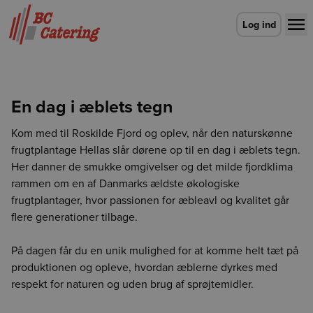
Gå til forsiden
Log ind
En dag i æblets tegn
Kom med til Roskilde Fjord og oplev, når den naturskønne
frugtplantage Hellas slår dørene op til en dag i æblets tegn.
Her danner de smukke omgivelser og det milde fjordklima
rammen om en af Danmarks ældste økologiske
frugtplantager, hvor passionen for æbleavl og kvalitet går
flere generationer tilbage.
På dagen får du en unik mulighed for at komme helt tæt på
produktionen og opleve, hvordan æblerne dyrkes med
respekt for naturen og uden brug af sprøjtemidler.
Vælg leveringsdag
Der skete en fejl
Login udløbet
CO2e-beregner
Detaljevisning
Vælg leveringsdag
Enhed findes ikke
Vælg afdeling for at fortsætte
Luk
Luk
Luk