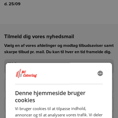
d. 25/09
Tilmeld dig vores nyhedsmail
Vælg en af vores afdelinger og modtag tilbudsaviser samt
skarpe tilbud pr. mail. Du kan til hver en tid framelde dig.
Afdeling
Afdeling
DANISH
Din e-mail*
Din e-mail*
ENGLISH
Denne hjemmeside bruger
cookies
Kontaktperson
Kontaktperson
Vi bruger cookies til at tilpasse indhold,
annoncer og til at analysere vores trafik. Vi deler