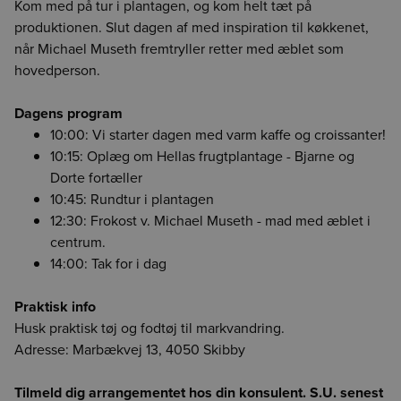
Kom med på tur i plantagen, og kom helt tæt på
Forrige
Næste
For at vise indholdet på siden skal du vælge en afdeling
produktionen. Slut dagen af med inspiration til køkkenet,
Det er ikke længere muligt at lægge varen i kurven med
Din session er udløbet. Log ind igen for at fortsætte med at
Værdien angiver, hvor mange kilo CO2/kuldioxid, der er
når Michael Museth fremtryller retter med æblet som
enheden null. Genindlæs siden for at fortsætte.
lægge dine varer i kurven.
udledt ved fremskaffelse af 1 kg. drænvægt af den
hovedperson.
pågældende råvare.
BCA
BCK
BCS
Værdien er baseret på sparsomme datakilder på området
Dagens program
og kan være unøjagtig. Vi håber løbende at kunne forbedre
HMR
BOR
CGO
10:00: Vi starter dagen med varm kaffe og croissanter!
datakvaliteten. Det er et skridt i den rigtige retning og vi
håber at kunne give dig et mere oplyst valg, når du handler
10:15: Oplæg om Hellas frugtplantage - Bjarne og
fødevarer.
Dorte fortæller
Vi påtager os intet ansvar for de præsenterede data og den
10:45: Rundtur i plantagen
efterfølgende anvendelse heraf.
12:30: Frokost v. Michael Museth - mad med æblet i
centrum.
14:00: Tak for i dag
Praktisk info
Husk praktisk tøj og fodtøj til markvandring.
Adresse: Marbækvej 13, 4050 Skibby
Tilmeld dig arrangementet hos din konsulent. S.U. senest