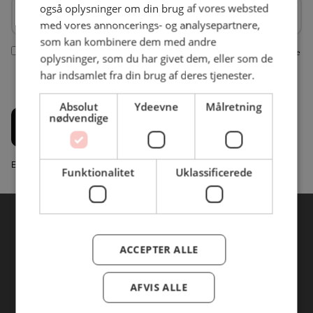
Firmanavn
Firmanavn
også oplysninger om din brug af vores websted
med vores annoncerings- og analysepartnere,
som kan kombinere dem med andre
Ja tak, jeg vil gerne modtage nyhedsbreve fra BC Catering. Vi bruger dine
oplysninger, som du har givet dem, eller som de
indtastede informationer fra denne formular til at sende dig nyhedsbreve
har indsamlet fra din brug af deres tjenester.
via e-mail. Du kan til enhver tid afmelde dig nyhedsbrevet igen jf. vores
privatlivspolitik
Absolut
Ydeevne
Målretning
nødvendige
Tilmeld
Email Marketing System fra Marketingplatform.com
Funktionalitet
Uklassificerede
ACCEPTER ALLE
AFVIS ALLE