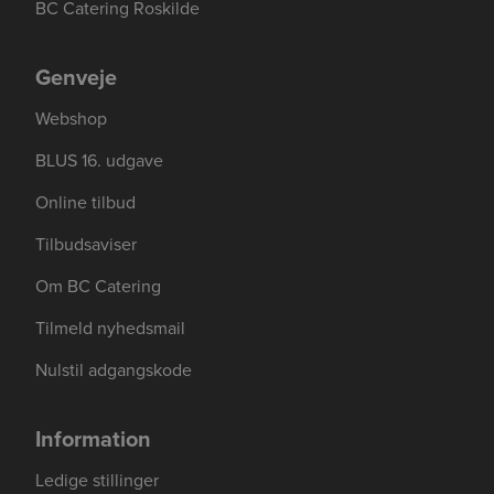
BC Catering Roskilde
Genveje
Webshop
BLUS 16. udgave
Online tilbud
Tilbudsaviser
Om BC Catering
Se mere her om beregningerne og værdierne
Genindlæs siden
Genindlæs
Genindlæs
Tilmeld nyhedsmail
Nulstil adgangskode
Information
Ledige stillinger