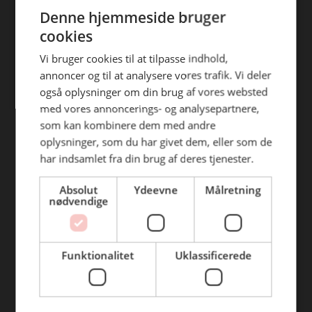
ENGLISH
efterfølgende anvendelse heraf.
Denne hjemmeside bruger
Find din afdeling
cookies
BC Catering Aalborg
Vi bruger cookies til at tilpasse indhold,
annoncer og til at analysere vores trafik. Vi deler
BC Catering
også oplysninger om din brug af vores websted
Skanderborg
med vores annoncerings- og analysepartnere,
BC Catering Kolding
som kan kombinere dem med andre
oplysninger, som du har givet dem, eller som de
BC Catering Odense
har indsamlet fra din brug af deres tjenester.
BC Catering Roskilde
Absolut
Ydeevne
Målretning
nødvendige
Genveje
Webshop
Funktionalitet
Uklassificerede
BLUS 16. udgave
Online tilbud