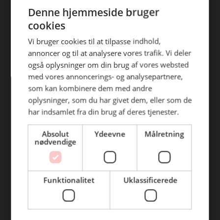
ENGLISH
efterfølgende anvendelse heraf.
Denne hjemmeside bruger
Find din afdeling
cookies
BC Catering Aalborg
Vi bruger cookies til at tilpasse indhold,
annoncer og til at analysere vores trafik. Vi deler
BC Catering
også oplysninger om din brug af vores websted
Skanderborg
med vores annoncerings- og analysepartnere,
BC Catering Kolding
som kan kombinere dem med andre
oplysninger, som du har givet dem, eller som de
BC Catering Odense
har indsamlet fra din brug af deres tjenester.
BC Catering Roskilde
Absolut
Ydeevne
Målretning
nødvendige
Genveje
Webshop
Funktionalitet
Uklassificerede
BLUS 16. udgave
Online tilbud