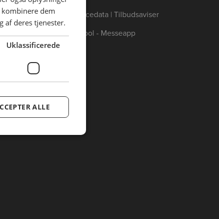
an kombinere dem
Annoncedata | Tilbudsaviser
 af deres tjenester.
Catertool - Messeapp
Uklassificerede
CCEPTER ALLE