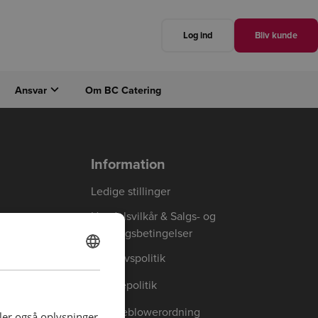
Log ind
Bliv kunde
Ansvar
Om BC Catering
Luk
Næste
Information
Ledige stillinger
Handelsvilkår & Salgs- og
leveringsbetingelser
Privatlivspolitik
DANISH
ENGLISH
Cookiepolitik
Whistleblowerordning
deler også oplysninger