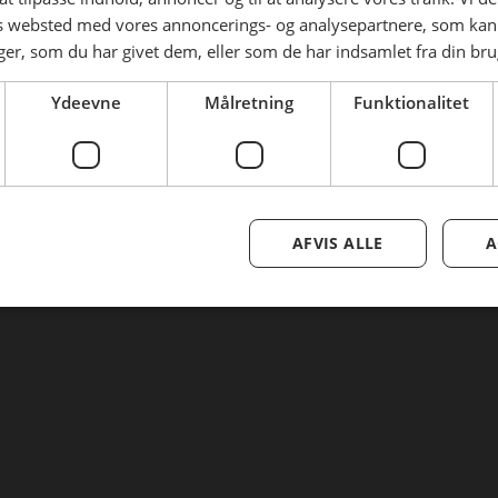
Tilmeld nyhedsmail
es websted med vores annoncerings- og analysepartnere, som k
r, som du har givet dem, eller som de har indsamlet fra din brug
Nulstil adgangskode
Ydeevne
Målretning
Funktionalitet
AFVIS ALLE
A
Se mere her om beregningerne og værdierne
Genindlæs siden
Genindlæs
Genindlæs