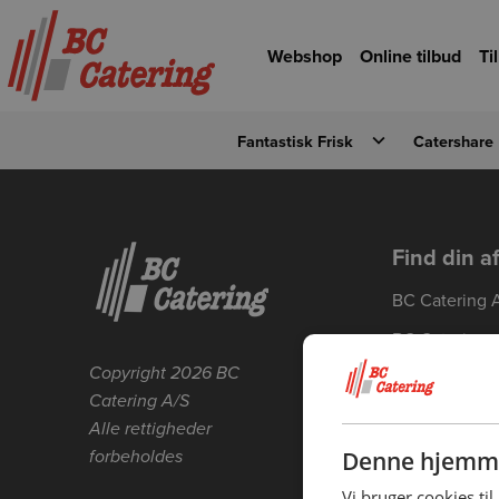
Gå til hovedindhold
Gå til forsiden
Webshop
Online tilbud
Ti
Fantastisk Frisk
Catershare
Detaljevisning
Forrige
Find din a
BC Catering 
BC Catering
Skanderborg
Copyright 2026 BC
Catering A/S
BC Catering 
Alle rettigheder
BC Catering 
forbeholdes
Denne hjemme
BC Catering 
Vi bruger cookies til