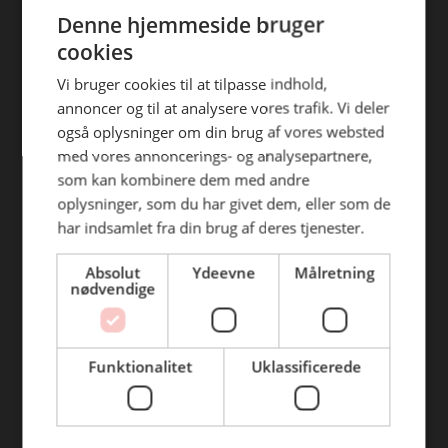
ENGLISH
efterfølgende anvendelse heraf.
Denne hjemmeside bruger
Find din afdeling
cookies
BC Catering Aalborg
Vi bruger cookies til at tilpasse indhold,
annoncer og til at analysere vores trafik. Vi deler
BC Catering
også oplysninger om din brug af vores websted
Skanderborg
med vores annoncerings- og analysepartnere,
BC Catering Kolding
som kan kombinere dem med andre
oplysninger, som du har givet dem, eller som de
BC Catering Odense
har indsamlet fra din brug af deres tjenester.
BC Catering Roskilde
Absolut
Ydeevne
Målretning
nødvendige
Genveje
Webshop
Funktionalitet
Uklassificerede
BLUS 16. udgave
Online tilbud