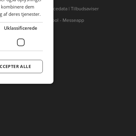
an kombinere dem
Annoncedata | Tilbudsaviser
 af deres tjenester.
Catertool - Messeapp
Uklassificerede
CCEPTER ALLE