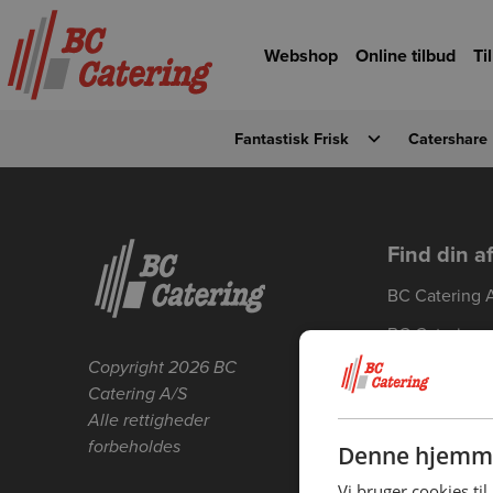
Gå til hovedindhold
Gå til forsiden
Webshop
Online tilbud
Ti
Fantastisk Frisk
Catershare
Detaljevisning
Forrige
Find din a
BC Catering 
BC Catering
Skanderborg
Copyright 2026 BC
Catering A/S
BC Catering 
Alle rettigheder
BC Catering 
forbeholdes
Denne hjemme
BC Catering 
Vi bruger cookies til