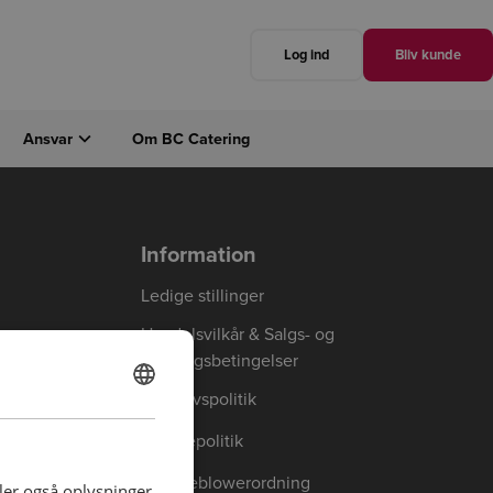
Log ind
Bliv kunde
Ansvar
Om BC Catering
Luk
Næste
Information
Ledige stillinger
Handelsvilkår & Salgs- og
leveringsbetingelser
Privatlivspolitik
DANISH
ENGLISH
Cookiepolitik
Whistleblowerordning
deler også oplysninger