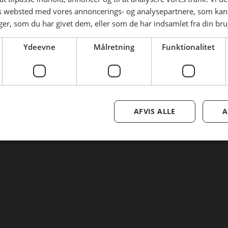
Tilmeld nyhedsmail
es websted med vores annoncerings- og analysepartnere, som k
r, som du har givet dem, eller som de har indsamlet fra din brug
Nulstil adgangskode
Ydeevne
Målretning
Funktionalitet
AFVIS ALLE
A
Se mere her om beregningerne og værdierne
Genindlæs siden
Genindlæs
Genindlæs