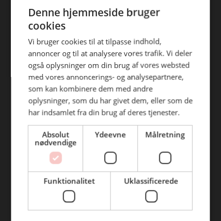
ENGLISH
efterfølgende anvendelse heraf.
Denne hjemmeside bruger
Find din afdeling
cookies
BC Catering Aalborg
Vi bruger cookies til at tilpasse indhold,
annoncer og til at analysere vores trafik. Vi deler
BC Catering
også oplysninger om din brug af vores websted
Skanderborg
med vores annoncerings- og analysepartnere,
BC Catering Kolding
som kan kombinere dem med andre
oplysninger, som du har givet dem, eller som de
BC Catering Odense
har indsamlet fra din brug af deres tjenester.
BC Catering Roskilde
Absolut
Ydeevne
Målretning
nødvendige
Genveje
Webshop
Funktionalitet
Uklassificerede
BLUS 16. udgave
Online tilbud