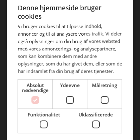
ENGLISH
efterfølgende anvendelse heraf.
Denne hjemmeside bruger
Find din afdeling
cookies
BC Catering Aalborg
Vi bruger cookies til at tilpasse indhold,
annoncer og til at analysere vores trafik. Vi deler
BC Catering
også oplysninger om din brug af vores websted
Skanderborg
med vores annoncerings- og analysepartnere,
BC Catering Kolding
som kan kombinere dem med andre
oplysninger, som du har givet dem, eller som de
BC Catering Odense
har indsamlet fra din brug af deres tjenester.
BC Catering Roskilde
Absolut
Ydeevne
Målretning
nødvendige
Genveje
Webshop
Funktionalitet
Uklassificerede
BLUS 16. udgave
Online tilbud