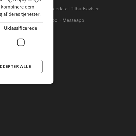
an kombinere dem
Annoncedata | Tilbudsaviser
 af deres tjenester.
Catertool - Messeapp
Uklassificerede
CCEPTER ALLE