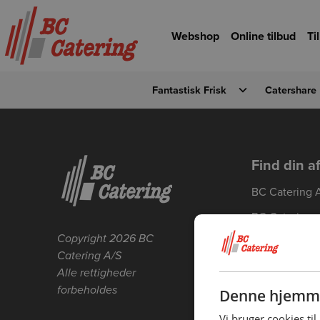
Gå til hovedindhold
Gå til forsiden
Webshop
Online tilbud
Ti
Fantastisk Frisk
Catershare
Detaljevisning
Forrige
Find din a
BC Catering 
BC Catering
Skanderborg
Copyright 2026 BC
Catering A/S
BC Catering 
Alle rettigheder
BC Catering 
forbeholdes
Denne hjemme
BC Catering 
Vi bruger cookies til