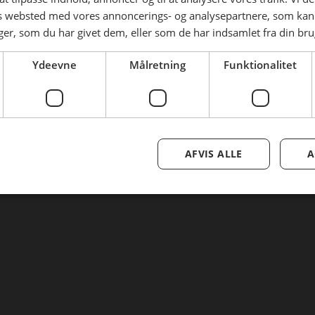
Tilmeld nyhedsmail
es websted med vores annoncerings- og analysepartnere, som k
r, som du har givet dem, eller som de har indsamlet fra din brug
Nulstil adgangskode
Ydeevne
Målretning
Funktionalitet
AFVIS ALLE
A
Se mere her om beregningerne og værdierne
Genindlæs siden
Genindlæs
Genindlæs