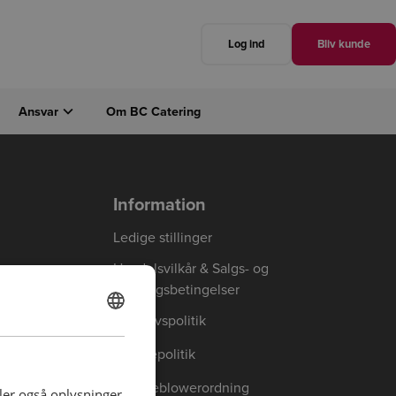
Log ind
Bliv kunde
Ansvar
Om BC Catering
Luk
Næste
Information
Ledige stillinger
Handelsvilkår & Salgs- og
leveringsbetingelser
Privatlivspolitik
DANISH
ENGLISH
Cookiepolitik
Whistleblowerordning
deler også oplysninger