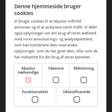
ENGLISH
efterfølgende anvendelse heraf.
Denne hjemmeside bruger
Find din afdeling
cookies
BC Catering Aalborg
Vi bruger cookies til at tilpasse indhold,
annoncer og til at analysere vores trafik. Vi deler
BC Catering
også oplysninger om din brug af vores websted
Skanderborg
med vores annoncerings- og analysepartnere,
BC Catering Kolding
som kan kombinere dem med andre
oplysninger, som du har givet dem, eller som de
BC Catering Odense
har indsamlet fra din brug af deres tjenester.
BC Catering Roskilde
Absolut
Ydeevne
Målretning
nødvendige
Genveje
Webshop
Funktionalitet
Uklassificerede
BLUS 16. udgave
Online tilbud