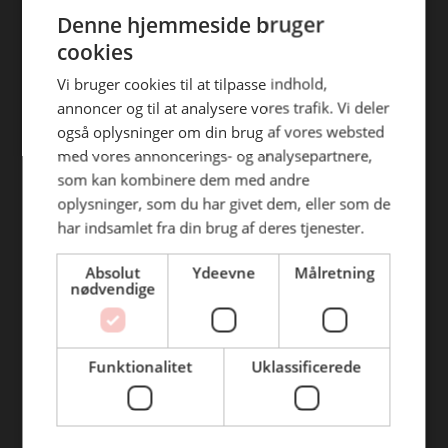
ENGLISH
efterfølgende anvendelse heraf.
Denne hjemmeside bruger
Find din afdeling
cookies
BC Catering Aalborg
Vi bruger cookies til at tilpasse indhold,
annoncer og til at analysere vores trafik. Vi deler
BC Catering
også oplysninger om din brug af vores websted
Skanderborg
med vores annoncerings- og analysepartnere,
BC Catering Kolding
som kan kombinere dem med andre
oplysninger, som du har givet dem, eller som de
BC Catering Odense
har indsamlet fra din brug af deres tjenester.
BC Catering Roskilde
Absolut
Ydeevne
Målretning
nødvendige
Genveje
Webshop
Funktionalitet
Uklassificerede
BLUS 16. udgave
Online tilbud