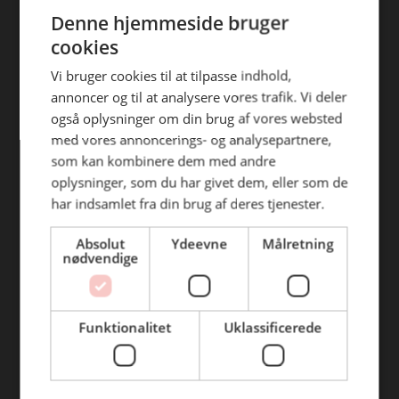
ENGLISH
efterfølgende anvendelse heraf.
Denne hjemmeside bruger
Find din afdeling
cookies
BC Catering Aalborg
Vi bruger cookies til at tilpasse indhold,
annoncer og til at analysere vores trafik. Vi deler
BC Catering
også oplysninger om din brug af vores websted
Skanderborg
med vores annoncerings- og analysepartnere,
BC Catering Kolding
som kan kombinere dem med andre
oplysninger, som du har givet dem, eller som de
BC Catering Odense
har indsamlet fra din brug af deres tjenester.
BC Catering Roskilde
Absolut
Ydeevne
Målretning
nødvendige
Genveje
Webshop
Funktionalitet
Uklassificerede
BLUS 16. udgave
Online tilbud