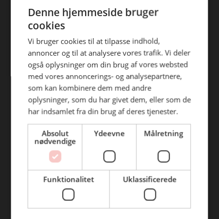
ENGLISH
efterfølgende anvendelse heraf.
Denne hjemmeside bruger
Find din afdeling
cookies
BC Catering Aalborg
Vi bruger cookies til at tilpasse indhold,
annoncer og til at analysere vores trafik. Vi deler
BC Catering
også oplysninger om din brug af vores websted
Skanderborg
med vores annoncerings- og analysepartnere,
BC Catering Kolding
som kan kombinere dem med andre
oplysninger, som du har givet dem, eller som de
BC Catering Odense
har indsamlet fra din brug af deres tjenester.
BC Catering Roskilde
Absolut
Ydeevne
Målretning
nødvendige
Genveje
Webshop
Funktionalitet
Uklassificerede
BLUS 16. udgave
Online tilbud