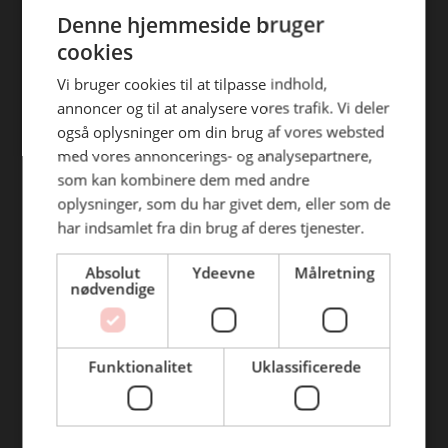
ENGLISH
efterfølgende anvendelse heraf.
Denne hjemmeside bruger
Find din afdeling
cookies
BC Catering Aalborg
Vi bruger cookies til at tilpasse indhold,
annoncer og til at analysere vores trafik. Vi deler
BC Catering
også oplysninger om din brug af vores websted
Skanderborg
med vores annoncerings- og analysepartnere,
BC Catering Kolding
som kan kombinere dem med andre
oplysninger, som du har givet dem, eller som de
BC Catering Odense
har indsamlet fra din brug af deres tjenester.
BC Catering Roskilde
Absolut
Ydeevne
Målretning
nødvendige
Genveje
Webshop
Funktionalitet
Uklassificerede
BLUS 16. udgave
Online tilbud