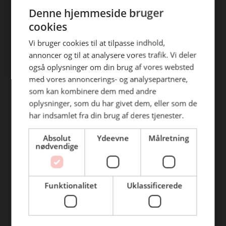
ENGLISH
efterfølgende anvendelse heraf.
Denne hjemmeside bruger
Find din afdeling
cookies
BC Catering Aalborg
Vi bruger cookies til at tilpasse indhold,
annoncer og til at analysere vores trafik. Vi deler
BC Catering
også oplysninger om din brug af vores websted
Skanderborg
med vores annoncerings- og analysepartnere,
BC Catering Kolding
som kan kombinere dem med andre
oplysninger, som du har givet dem, eller som de
BC Catering Odense
har indsamlet fra din brug af deres tjenester.
BC Catering Roskilde
Absolut
Ydeevne
Målretning
nødvendige
Genveje
Webshop
Funktionalitet
Uklassificerede
BLUS 16. udgave
Online tilbud