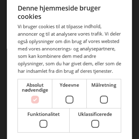
ENGLISH
efterfølgende anvendelse heraf.
Denne hjemmeside bruger
Find din afdeling
cookies
BC Catering Aalborg
Vi bruger cookies til at tilpasse indhold,
annoncer og til at analysere vores trafik. Vi deler
BC Catering
også oplysninger om din brug af vores websted
Skanderborg
med vores annoncerings- og analysepartnere,
BC Catering Kolding
som kan kombinere dem med andre
oplysninger, som du har givet dem, eller som de
BC Catering Odense
har indsamlet fra din brug af deres tjenester.
BC Catering Roskilde
Absolut
Ydeevne
Målretning
nødvendige
Genveje
Webshop
Funktionalitet
Uklassificerede
BLUS 16. udgave
Online tilbud