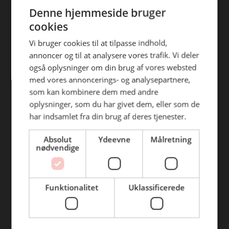
ENGLISH
efterfølgende anvendelse heraf.
Denne hjemmeside bruger
Find din afdeling
cookies
BC Catering Aalborg
Vi bruger cookies til at tilpasse indhold,
annoncer og til at analysere vores trafik. Vi deler
BC Catering
også oplysninger om din brug af vores websted
Skanderborg
med vores annoncerings- og analysepartnere,
BC Catering Kolding
som kan kombinere dem med andre
oplysninger, som du har givet dem, eller som de
BC Catering Odense
har indsamlet fra din brug af deres tjenester.
BC Catering Roskilde
Absolut
Ydeevne
Målretning
nødvendige
Genveje
Webshop
Funktionalitet
Uklassificerede
BLUS 16. udgave
Online tilbud