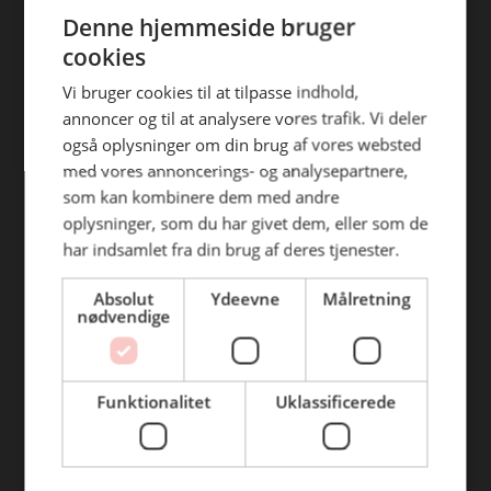
ENGLISH
efterfølgende anvendelse heraf.
Denne hjemmeside bruger
Find din afdeling
cookies
BC Catering Aalborg
Vi bruger cookies til at tilpasse indhold,
annoncer og til at analysere vores trafik. Vi deler
BC Catering
også oplysninger om din brug af vores websted
Skanderborg
med vores annoncerings- og analysepartnere,
BC Catering Kolding
som kan kombinere dem med andre
oplysninger, som du har givet dem, eller som de
BC Catering Odense
har indsamlet fra din brug af deres tjenester.
BC Catering Roskilde
Absolut
Ydeevne
Målretning
nødvendige
Genveje
Webshop
Funktionalitet
Uklassificerede
BLUS 16. udgave
Online tilbud