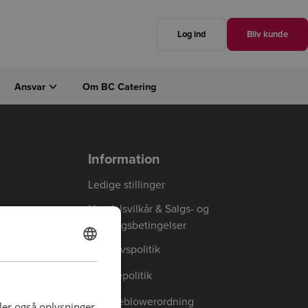
Log ind
Bliv kunde
Ansvar
Om BC Catering
Luk
Næste
Information
Ledige stillinger
Handelsvilkår & Salgs- og
leveringsbetingelser
Privatlivspolitik
DANISH
ENGLISH
Cookiepolitik
Whistleblowerordning
deler også oplysninger