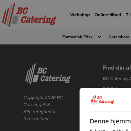
Gå til hovedindhold
Gå til forsiden
Webshop
Online tilbud
Ti
Fantastisk Frisk
Catershare
Detaljevisning
Forrige
Find din a
BC Catering 
BC Catering
Skanderborg
Copyright 2026 BC
Catering A/S
BC Catering 
Alle rettigheder
BC Catering 
forbeholdes
Denne hjemme
BC Catering 
Vi bruger cookies til