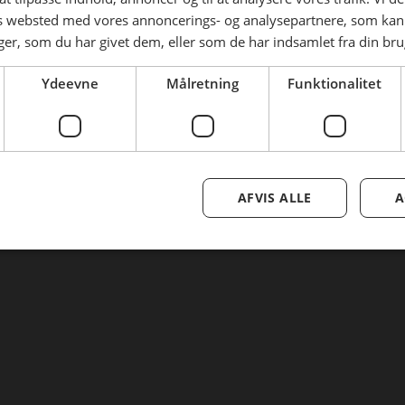
Tilmeld nyhedsmail
es websted med vores annoncerings- og analysepartnere, som k
r, som du har givet dem, eller som de har indsamlet fra din brug
Nulstil adgangskode
Ydeevne
Målretning
Funktionalitet
AFVIS ALLE
A
Se mere her om beregningerne og værdierne
Genindlæs siden
Genindlæs
Genindlæs