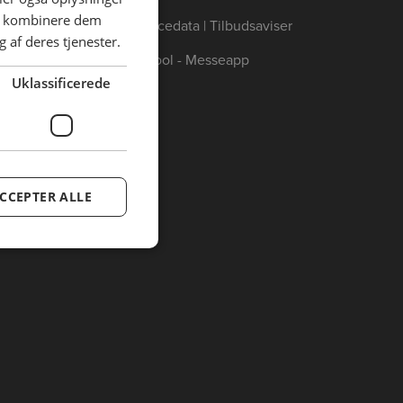
an kombinere dem
Annoncedata | Tilbudsaviser
 af deres tjenester.
Catertool - Messeapp
Uklassificerede
CCEPTER ALLE