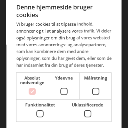
ENGLISH
efterfølgende anvendelse heraf.
Denne hjemmeside bruger
Find din afdeling
cookies
BC Catering Aalborg
Vi bruger cookies til at tilpasse indhold,
annoncer og til at analysere vores trafik. Vi deler
BC Catering
også oplysninger om din brug af vores websted
Skanderborg
med vores annoncerings- og analysepartnere,
BC Catering Kolding
som kan kombinere dem med andre
oplysninger, som du har givet dem, eller som de
BC Catering Odense
har indsamlet fra din brug af deres tjenester.
BC Catering Roskilde
Absolut
Ydeevne
Målretning
nødvendige
Genveje
Webshop
Funktionalitet
Uklassificerede
BLUS 16. udgave
Online tilbud