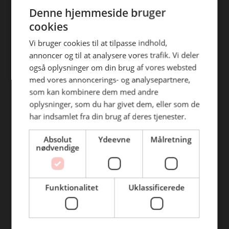
ENGLISH
efterfølgende anvendelse heraf.
Denne hjemmeside bruger
Find din afdeling
cookies
BC Catering Aalborg
Vi bruger cookies til at tilpasse indhold,
annoncer og til at analysere vores trafik. Vi deler
BC Catering
også oplysninger om din brug af vores websted
Skanderborg
med vores annoncerings- og analysepartnere,
BC Catering Kolding
som kan kombinere dem med andre
oplysninger, som du har givet dem, eller som de
BC Catering Odense
har indsamlet fra din brug af deres tjenester.
BC Catering Roskilde
Absolut
Ydeevne
Målretning
nødvendige
Genveje
Webshop
Funktionalitet
Uklassificerede
BLUS 16. udgave
Online tilbud