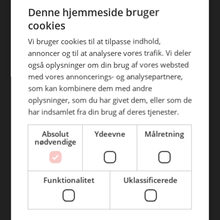
ENGLISH
efterfølgende anvendelse heraf.
Denne hjemmeside bruger
Find din afdeling
cookies
BC Catering Aalborg
Vi bruger cookies til at tilpasse indhold,
annoncer og til at analysere vores trafik. Vi deler
BC Catering
også oplysninger om din brug af vores websted
Skanderborg
med vores annoncerings- og analysepartnere,
BC Catering Kolding
som kan kombinere dem med andre
oplysninger, som du har givet dem, eller som de
BC Catering Odense
har indsamlet fra din brug af deres tjenester.
BC Catering Roskilde
Absolut
Ydeevne
Målretning
nødvendige
Genveje
Webshop
Funktionalitet
Uklassificerede
BLUS 16. udgave
Online tilbud