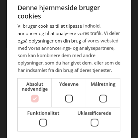
ENGLISH
efterfølgende anvendelse heraf.
Denne hjemmeside bruger
Find din afdeling
cookies
BC Catering Aalborg
Vi bruger cookies til at tilpasse indhold,
annoncer og til at analysere vores trafik. Vi deler
BC Catering
også oplysninger om din brug af vores websted
Skanderborg
med vores annoncerings- og analysepartnere,
BC Catering Kolding
som kan kombinere dem med andre
oplysninger, som du har givet dem, eller som de
BC Catering Odense
har indsamlet fra din brug af deres tjenester.
BC Catering Roskilde
Absolut
Ydeevne
Målretning
nødvendige
Genveje
Webshop
Funktionalitet
Uklassificerede
BLUS 16. udgave
Online tilbud