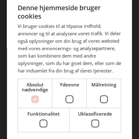
ENGLISH
efterfølgende anvendelse heraf.
Denne hjemmeside bruger
Find din afdeling
cookies
BC Catering Aalborg
Vi bruger cookies til at tilpasse indhold,
annoncer og til at analysere vores trafik. Vi deler
BC Catering
også oplysninger om din brug af vores websted
Skanderborg
med vores annoncerings- og analysepartnere,
BC Catering Kolding
som kan kombinere dem med andre
oplysninger, som du har givet dem, eller som de
BC Catering Odense
har indsamlet fra din brug af deres tjenester.
BC Catering Roskilde
Absolut
Ydeevne
Målretning
nødvendige
Genveje
Webshop
Funktionalitet
Uklassificerede
BLUS 16. udgave
Online tilbud