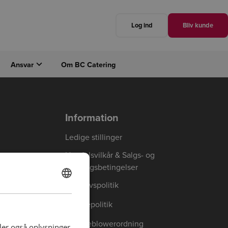
Log ind
Bliv kunde
Ansvar
Om BC Catering
Luk
Næste
Information
Ledige stillinger
Handelsvilkår & Salgs- og
leveringsbetingelser
Privatlivspolitik
DANISH
ENGLISH
Cookiepolitik
Whistleblowerordning
deler også oplysninger