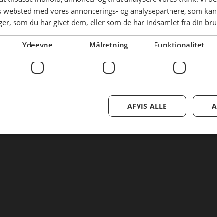
Tilmeld nyhedsmail
es websted med vores annoncerings- og analysepartnere, som k
r, som du har givet dem, eller som de har indsamlet fra din brug
Nulstil adgangskode
Ydeevne
Målretning
Funktionalitet
AFVIS ALLE
A
Se mere her om beregningerne og værdierne
Genindlæs siden
Genindlæs
Genindlæs