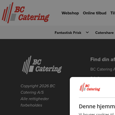
Gå til hovedindhold
Gå til forsiden
Webshop
Online tilbud
Ti
Fantastisk Frisk
Catershare
Detaljevisning
Forrige
Find din a
BC Catering 
BC Catering
Skanderborg
Copyright 2026 BC
Catering A/S
BC Catering 
Alle rettigheder
BC Catering 
forbeholdes
Denne hjemme
BC Catering 
Vi bruger cookies til