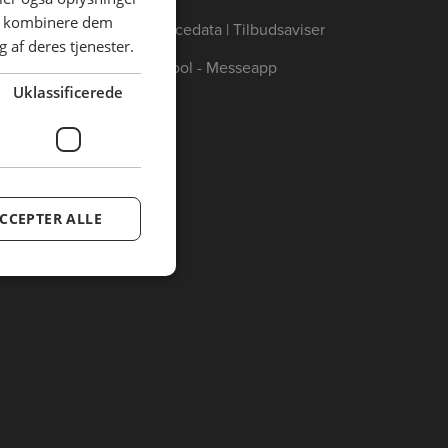
an kombinere dem
Annoncedata | Tilbudsaviser
 af deres tjenester.
Catertool - Messeapp
Uklassificerede
CCEPTER ALLE