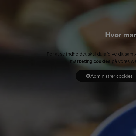
Hvor man
For at se indholdet skal du afgive dit samt
marketing cookies
på vores we
Administrer cookies