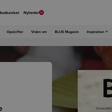
lbudsaviser
Nyheder
10
Opskrifter
Viden om
BLUS Magasin
Inspiration
e