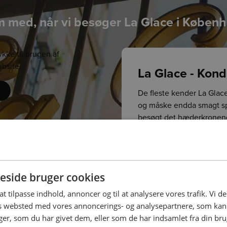
 med, når vi besøger La Glace i Køben
ykke til brugen af
bsite.
La Glace - Kond
De fleste kender La Gla
og måske endda smagt spo
besøgt det hæderkronende
(tillykke med de 25 år s
og se, hvilke tanker, der
Se artiklen om La Glace
side bruger cookies
 at tilpasse indhold, annoncer og til at analysere vores trafik. Vi 
es websted med vores annoncerings- og analysepartnere, som k
r, som du har givet dem, eller som de har indsamlet fra din brug