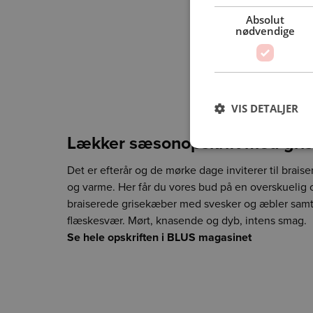
Absolut
nødvendige
VIS DETALJER
Lækker sæsonopskrift med gris
Det er efterår og de mørke dage inviterer til braise
og varme. Her får du vores bud på en overskuelig 
braiserede grisekæber med svesker og æbler sam
flæskesvær. Mørt, knasende og dyb, intens smag.
Se hele opskriften i BLUS magasinet