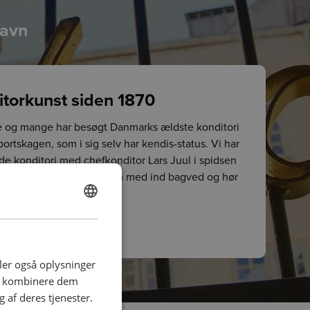
havn
itorkunst siden 1870
ce og mange har besøgt Danmarks ældste konditori
rtskagen, som i sig selv har kendis-status. Vi har
 konditori med chefkonditor Lars Juul i spidsen
om chefkonditor, Lars). Kom med ind bagved og hør
 ligger bag successen.
DANISH
 i BLUS magasinet
ENGLISH
deler også oplysninger
an kombinere dem
 af deres tjenester.