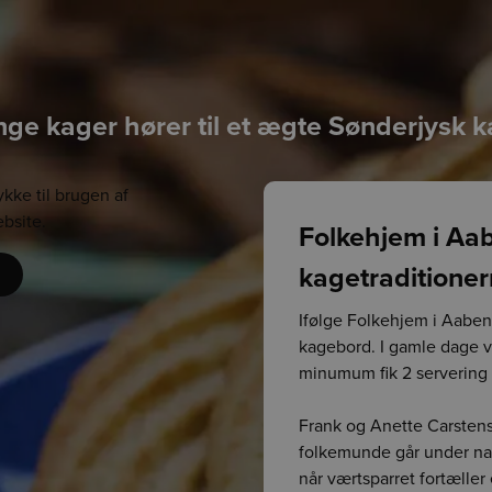
ge kager hører til et ægte Sønderjysk 
ykke til brugen af
bsite.
Folkehjem i Aa
kagetraditione
Ifølge Folkehjem i Aabenr
kagebord. I gamle dage v
minumum fik 2 servering 
Frank og Anette Carstens
folkemunde går under na
når værtsparret fortælle