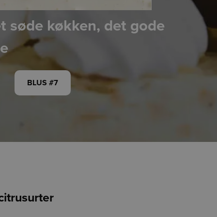
t søde køkken, det gode
se
BLUS #7
itrusurter