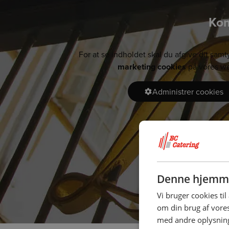
Kom
For at se indholdet skal du afgive dit samt
marketing cookies
på vores we
Administrer cookies
Denne hjemme
Vi bruger cookies til
om din brug af vor
med andre oplysninge