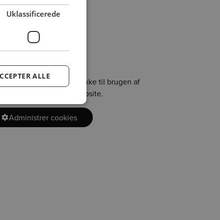
Uklassificerede
n
CCEPTER ALLE
t skal du afgive dit samtykke til brugen af
ing cookies
på vores website.
Administrer cookies