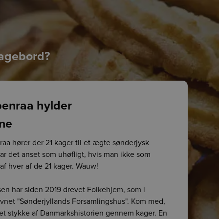
kagebord?
benraa hylder
rne
aa hører der 21 kager til et ægte sønderjysk
ar det anset som uhøfligt, hvis man ikke som
af hver af de 21 kager. Wauw!
en har siden 2019 drevet Folkehjem, som i
vnet "Sønderjyllands Forsamlingshus". Kom med,
r et stykke af Danmarkshistorien gennem kager. En