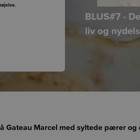
øjelse.
BLUS#7 - De
liv og nydel
på Gateau Marcel med syltede pærer og c