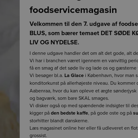
foodservicemagasin
Velkommen til den 7. udgave af foods
BLUS, som bærer temaet DET SØDE 
LIV OG NYDELSE.
I denne udgave handler det om alt det gode, alt d
Vi har i branchen været igennem en vanvittig perio
Detaljevisning
Video med afsk
Video med afsk
Video med afsk
Video med afsk
få en smag af det søde liv og lade os og gæsterne 
Forrige
Vi besøger bl.a.
La Glace
i København, hvor man si
konditorkunst på allerhøjeste niveau. Du kommer 
Aabenraa, hvor du kan opleve et ægte sønderjysk
og bagværk, som bare SKAL smages.
Vi disker også op med spændende indsigter til desse
kigger på
den bedste kaffe
, på gode oste og på
su
storhitter blandt danskerne.
Læs magasinet online her eller få udleveret en flot
grossist.