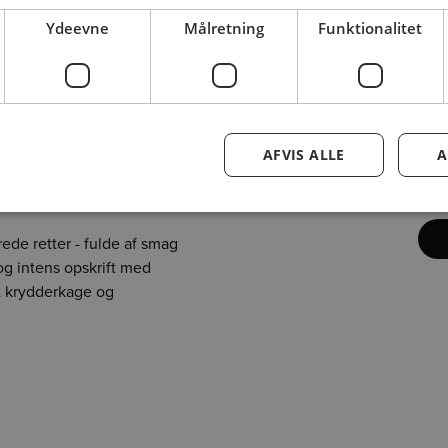
Ydeevne
Målretning
Funktionalitet
Opskrift på Grisekæber fra Bertel Grise
AFVIS ALLE
A
For at se indholde
market
rede retter - fulde af smag
og intens opskrift med
t krydderkage og