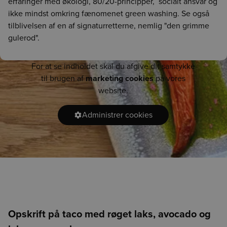
erfaringer med økologi, 80/20-principper, socialt ansvar og
ikke mindst omkring fænomenet green washing. Se også
tilblivelsen af en af signaturretterne, nemlig "den grimme
gulerod".
For at se indholdet skal du afgive dit samtykke
til brugen af
marketing cookies
på vores
website.
Administrer cookies
Opskrift på taco med røget laks, avocado og