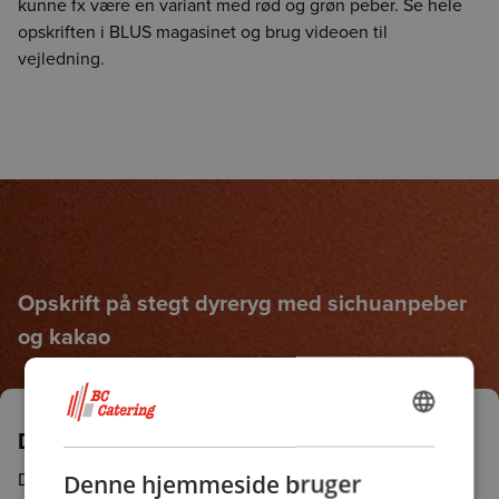
kunne fx være en variant med rød og grøn peber. Se hele
opskriften i BLUS magasinet og brug videoen til
vejledning.
Opskrift på stegt dyreryg med sichuanpeber
og kakao
DANISH
Det er vildt lækkert og lækkert vildt
ENGLISH
Det er lige nu, at du kan få fingre i de magre og smagfulde
Denne hjemmeside bruger