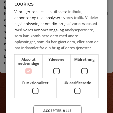
dyrerygge, som skydes i danske og svenske skove og
cookies
leveres til dig allerede dagen efter. Her viser vi både
Vi bruger cookies til at tilpasse indhold,
hvordan du klargør dyreryggen og laver en fantastisk visuel
annoncer og til at analysere vores trafik. Vi deler
og velsmagende ret. Retten er på en måde klassisk, da vi
også oplysninger om din brug af vores websted
serverer vildt med rødbeder og brombær, men vi har
med vores annoncerings- og analysepartnere,
samtidig leget med smagsindtrykket ved at bruge
som kan kombinere dem med andre
sichuanpeber med citrus-noter, kaffe og kakao, som
oplysninger, som du har givet dem, eller som de
bidrager med den ristede, mørke smag, som spiller godt
har indsamlet fra din brug af deres tjenester.
sammen med det mørke kød. Du finder hele opskriften i
BLUS magasinet, men lad dig gerne inspirere af videoen,
Absolut
Ydeevne
Målretning
når du skal igang.
nødvendige
For at se indholdet skal du afgive dit samtykke
til brugen af
marketing cookies
på vores
Funktionalitet
Uklassificerede
website.
Administrer cookies
ACCEPTER ALLE