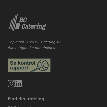
Se mere her om beregningerne og værdierne
Genindlæs siden
Genindlæs
Genindlæs
Copyright 2026 BC Catering A/S
Alle rettigheder forbeholdes
Find din afdeling