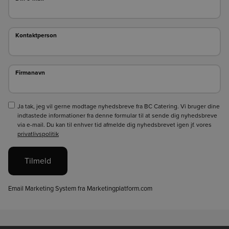
Kontaktperson
Kontaktperson
Firmanavn
Firmanavn
Ja tak, jeg vil gerne modtage nyhedsbreve fra BC Catering. Vi bruger dine
indtastede informationer fra denne formular til at sende dig nyhedsbreve
via e-mail. Du kan til enhver tid afmelde dig nyhedsbrevet igen jf. vores
privatlivspolitik
Tilmeld
Email Marketing System fra Marketingplatform.com