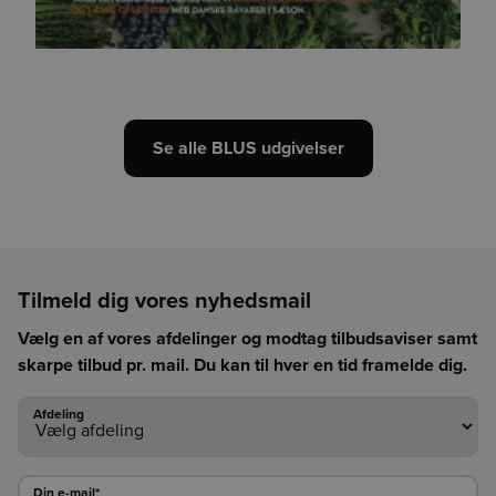
Se alle BLUS udgivelser
Tilmeld dig vores nyhedsmail
Vælg en af vores afdelinger og modtag tilbudsaviser samt
skarpe tilbud pr. mail. Du kan til hver en tid framelde dig.
Afdeling
Afdeling
Din e-mail*
Din e-mail*