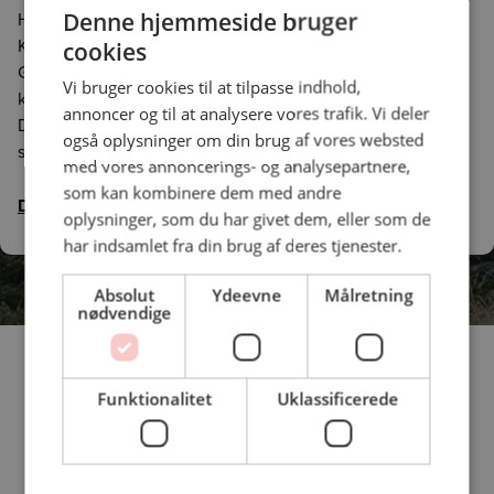
ENGLISH
Denne hjemmeside bruger
Henning Sønnichsen. Hør ham fortælle om Dansk Gastro
Kalv, der er udviklet i samarbejde med Dansk Cater. Dansk
cookies
Gastro Kalv sælger kalvekød af høj kvalitet fra
Vi bruger cookies til at tilpasse indhold,
krydsningskalve – en succes der smager af mere. Med
annoncer og til at analysere vores trafik. Vi deler
Dansk Gastro Kalv er du sikret en høj ensartethed, god
også oplysninger om din brug af vores websted
smag og velsmagende kalvekød.
med vores annoncerings- og analysepartnere,
som kan kombinere dem med andre
Du finder hele artiklen i BLUS-magasinet
her
oplysninger, som du har givet dem, eller som de
har indsamlet fra din brug af deres tjenester.
Absolut
Ydeevne
Målretning
nødvendige
Funktionalitet
Uklassificerede
Unikt samarbejde