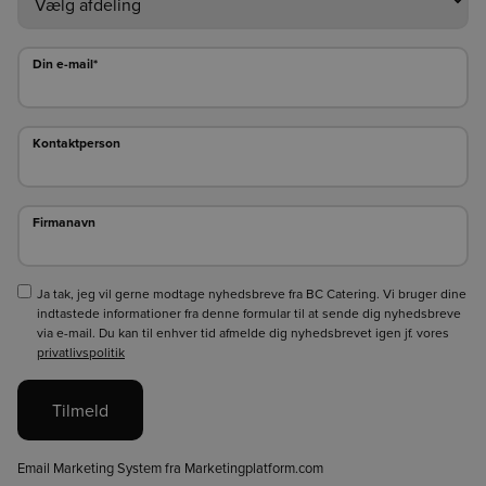
Din e-mail*
Din e-mail*
Kontaktperson
Kontaktperson
Firmanavn
Firmanavn
Ja tak, jeg vil gerne modtage nyhedsbreve fra BC Catering. Vi bruger dine
indtastede informationer fra denne formular til at sende dig nyhedsbreve
via e-mail. Du kan til enhver tid afmelde dig nyhedsbrevet igen jf. vores
privatlivspolitik
Tilmeld
Email Marketing System fra Marketingplatform.com