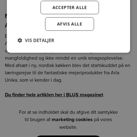
ACCEPTER ALLE
Mangfoldige og unikke mejeriprodukter fra
Arla Unika
AFVIS ALLE
BLUS møder Søren Flaunø, der er gastronomisk chef hos
VIS DETALJER
Arla Unika. Hør ham fortælle om startskuddet til Arla Unika,
og om hvordan mejeriprodukterne bidrager til
mangfoldighed og ikke mindst en unik smagsoplevelse.
Med afsæt i ny, nordisk køkken blev det startskuddet på en
læringsrejse til de fantastiske mejeriprodukter fra Arla
Unika, som vi kender i dag.
Du finder hele artiklen her i BLUS magasinet
For at se indholdet skal du afgive dit samtykke
til brugen af
marketing cookies
på vores
website.