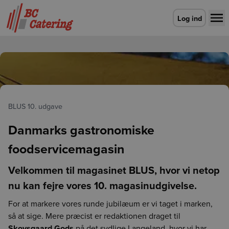
Gå til forsiden
Log ind
BLUS 10. udgave
Danmarks gastronomiske
foodservicemagasin
Velkommen til magasinet BLUS, hvor vi netop
nu kan fejre vores 10. magasinudgivelse.
For at markere vores runde jubilæum er vi taget i marken,
så at sige. Mere præcist er redaktionen draget til
Skovsgaard Gods
på det sydlige Langeland, hvor vi har