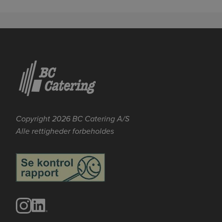
Se mere her om beregningerne og værdierne
Genindlæs siden
Genindlæs
Genindlæs
Copyright 2026 BC Catering A/S
Alle rettigheder forbeholdes