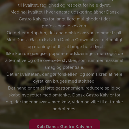
til kvalitet, faglighed og respekt for hele dyret.
Med høj kvalitet i hver eneste udskæring åbner Dansk
Gastro Kalv op for langt flere muligheder i det
professionelle køkken.
Og det er netop her, det anatomiske ansvar kommer i spil.
Med Dansk Gastro Kalv fra Danish Crown bliver det muligt
– og meningsfuldt – at bruge hele dyret.
Ikke kun de gængse, populære udskæringer, men også de
alternative og ofte oversete stykker, som rummer masser af
smag og potentiale.
Det er kvaliteten, der gør forskellen, og som sikrer, at hele
dyret kan bruges med stolthed.
Det handler om at løfte gastronomien, reducere spild og
skabe nye retter med omtanke. Dansk Gastro Kalv er for
dig, der tager ansvar – med kniv, viden og vilje til at tænke
anderledes.
Køb Dansk Gastro Kalv her