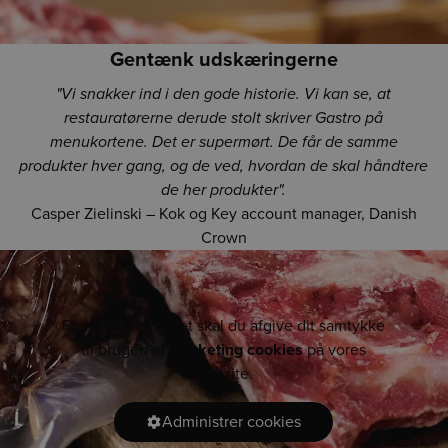
Gentænk udskæringerne
"Vi snakker ind i den gode historie. Vi kan se, at
restauratørerne derude stolt skriver Gastro på
menukortene. Det er supermørt. De får de samme
produkter hver gang, og de ved, hvordan de skal håndtere
de her produkter".
Casper Zielinski – Kok og Key account manager, Danish
Crown
For at se indholdet skal du afgive dit samtykke
til brugen af
marketing cookies
på vores
website.
Administrer cookies