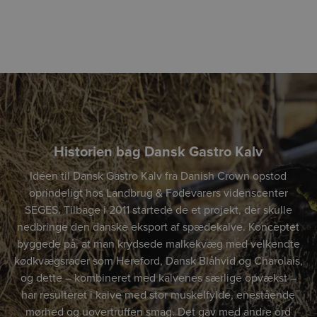
Historien bag Dansk Gastro Kalv
Idéen til Dansk Gastro Kalv fra Danish Crown opstod
oprindeligt hos Landbrug & Fødevarers videnscenter
SEGES. Tilbage i 2011 startede de et projekt, der skulle
nedbringe den danske eksport af spædekalve. Konceptet
byggede på, at man krydsede malkekvæg med velkendte
kødkvægsracer som Hereford, Dansk Blåhvid og Charolais,
og dette – kombineret med kalvenes særlige opvækst –
har resulteret i kalve med stor muskelfylde, enestående
mørhed og uovertruffen smag. Det gav med andre ord