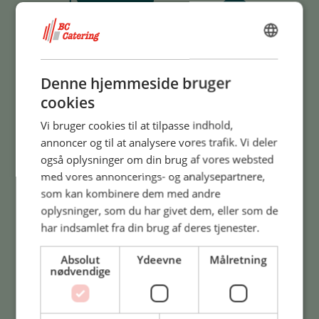
DANISH
ENGLISH
Denne hjemmeside bruger
cookies
Danske landmænd
Vi bruger cookies til at tilpasse indhold,
annoncer og til at analysere vores trafik. Vi deler
Kalvene vokser op hos udvalgte danske landmænd, hvor
også oplysninger om din brug af vores websted
man gør en dyd ud af at forene dyrevelfærd og en mere
med vores annoncerings- og analysepartnere,
bæredygtig drift med produktion af kalvekød af højeste
som kan kombinere dem med andre
kvalitet. Det sikrer, at kalvene har et godt liv.
oplysninger, som du har givet dem, eller som de
har indsamlet fra din brug af deres tjenester.
Absolut
Ydeevne
Målretning
nødvendige