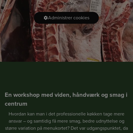
pågældende råvare.
BCA
BCK
BCS
website.
Værdien er baseret på sparsomme datakilder på området
og kan være unøjagtig. Vi håber løbende at kunne forbedre
Administrer cookies
HMR
BOR
CGO
datakvaliteten. Det er et skridt i den rigtige retning og vi
håber at kunne give dig et mere oplyst valg, når du handler
fødevarer.
Vi påtager os intet ansvar for de præsenterede data og den
efterfølgende anvendelse heraf.
En workshop med viden, håndværk og smag i
centrum
Hvordan kan man i det professionelle køkken tage mere
ansvar – og samtidig få mere smag, bedre udnyttelse og
større variation på menukortet? Det var udgangspunktet, da