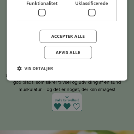
Funktionalitet
Uklassificerede
ACCEPTER ALLE
AFVIS ALLE
Kvalitet, der kan smages
Med Dansk Gastro Kalv forenes god dyrevelfærd med stor
VIS DETALJER
smag og høj kvalitet. Kalvene har levet et godt liv med bl.a.
god plads, som sikrer trivsel og udvikling af en sund
muskulatur – og det er noget, der kan smages!