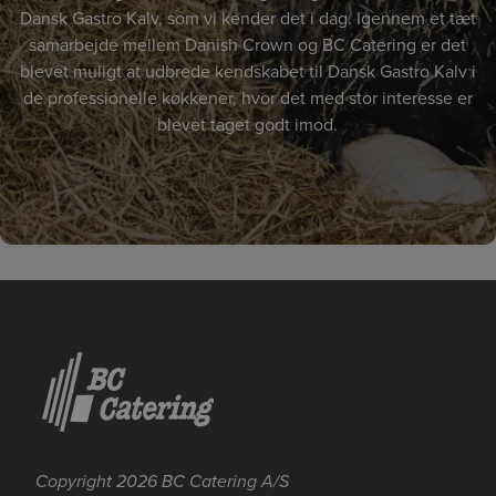
Dansk Gastro Kalv, som vi kender det i dag. Igennem et tæt
samarbejde mellem Danish Crown og BC Catering er det
blevet muligt at udbrede kendskabet til Dansk Gastro Kalv i
de professionelle køkkener, hvor det med stor interesse er
blevet taget godt imod.
Se mere her om beregningerne og værdierne
Genindlæs siden
Genindlæs
Genindlæs
Copyright 2026 BC Catering A/S