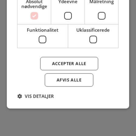
Absolut
Ydeevne
Målretning
nødvendige
Funktionalitet
Uklassificerede
ACCEPTER ALLE
AFVIS ALLE
Se mere her om beregningerne og værdierne
Genindlæs siden
Genindlæs
Genindlæs
VIS DETALJER